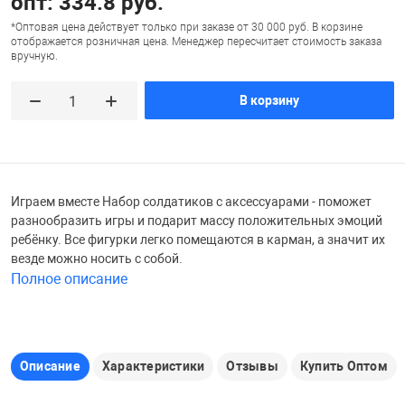
опт: 334.8 руб.
Железные доро
*Оптовая цена действует только при заказе от 30 000 руб. В корзине
отображается розничная цена. Менеджер пересчитает стоимость заказа
Зарядные устро
Настольный хо
вручную.
Игровые палатк
В корзину
Инструменты
игрушки и ком
Средства по ух
Компьютерные 
Интерактивные
Сукно
Играем вместе Набор солдатиков с аксессуарами - поможет
Лупы
Книги и литера
Теннисные сто
разнообразить игры и подарит массу положительных эмоций
ребёнку. Все фигурки легко помещаются в карман, а значит их
везде можно носить с собой.
Микрофоны
Машины-катал
Трансформеры
Полное описание
Необычные га
Музыкальные 
Чехлы для киев
Описание
Характеристики
Отзывы
Купить Оптом
Осветительное
Мягкие игрушк
Шары