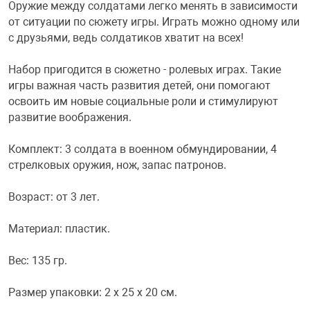
Оружие между солдатами легко менять в зависимости
от ситуации по сюжету игры. Играть можно одному или
Переходники и 
Товары для лет
с друзьями, ведь солдатиков хватит на всех!
Набор пригодится в сюжетно - ролевых играх. Такие
Проекторы
Товары для пра
игры важная часть развития детей, они помогают
освоить им новые социальные роли и стимулируют
Пылесосы
Резиночки для 
развитие воображения.
Комплект: 3 солдата в военном обмундировании, 4
Сетевые фильт
Игровые набор
стрелковых оружия, нож, запас патронов.
Возраст: от 3 лет.
Смартфоны и г
Игровые, разв
Материал: пластик.
Сумки, рюкзаки
Коляски и мебе
Вес: 135 гр.
Фитнес-браслет
Мячи и прыгун
Размер упаковки: 2 x 25 x 20 см.