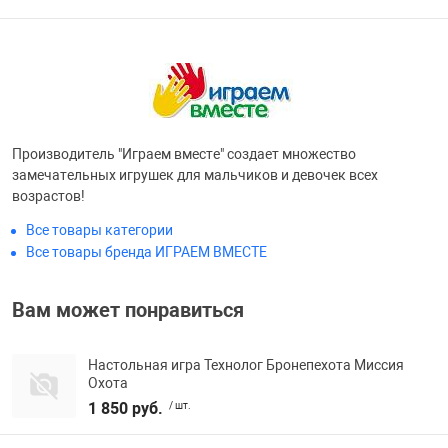
Фотоаппараты,
Развивающие и
Чехлы для тел
Производитель "Играем вместе" создает множество
замечательных игрушек для мальчиков и девочек всех
возрастов!
Все товары категории
Все товары бренда ИГРАЕМ ВМЕСТЕ
Вам может понравиться
Настольная игра Технолог Бронепехота Миссия
Охота
1 850 руб.
/ шт.