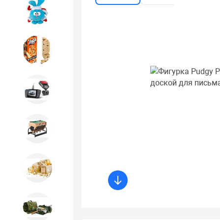
Игрушки
Игрушки
Автотовары
Бильярд, кикер, аэрохоккей со
склада СПб
Новогодний ассортимент
Охота, спорт, туризм