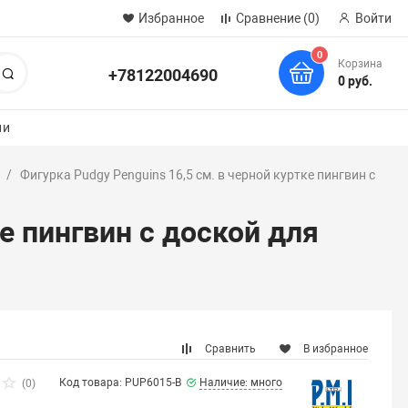
Избранное
Сравнение
(0)
Войти
0
Корзина
+78122004690
Поиск
0 руб.
ии
Фигурка Pudgy Penguins 16,5 см. в черной куртке пингвин с
ке пингвин с доской для
Сравнить
В избранное
Код товара: PUP6015-B
Наличие: много
(0)