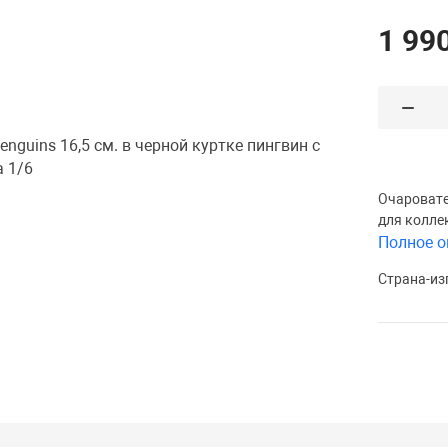
1 990
Очаровате
для колле
Полное о
Страна-из