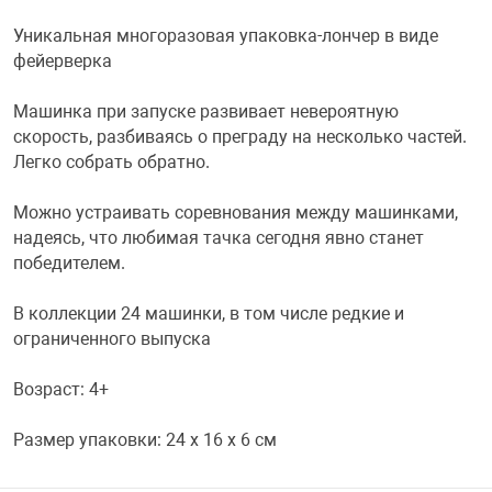
Уникальная многоразовая упаковка-лончер в виде
Переходники и 
Товары для лет
фейерверка
Проекторы
Товары для пра
Машинка при запуске развивает невероятную
скорость, разбиваясь о преграду на несколько частей.
Легко собрать обратно.
Пылесосы
Резиночки для 
Можно устраивать соревнования между машинками,
надеясь, что любимая тачка сегодня явно станет
Сетевые фильт
Игровые набор
победителем.
В коллекции 24 машинки, в том числе редкие и
Смартфоны и г
Игровые, разв
ограниченного выпуска
Сумки, рюкзаки
Коляски и мебе
Возраст: 4+
Размер упаковки: 24 x 16 x 6 см
Фитнес-браслет
Мячи и прыгун