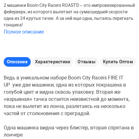
2 машинки Boom City Racers ROAST'D – это импровизированный
Железные доро
фейерверк, из которого вылетает на сумасшедшей скорости
Зарядные устро
Настольный хо
одна из 24 крутых тачек. А за ней еще одна, пытаясь перегнать
гонщика!
Игровые палатк
Полное описание
Инструменты
игрушки и ком
Средства по ух
Компьютерные 
Интерактивные
Сукно
Описание
Характеристики
Отзывы
Купить Оптом
Лупы
Книги и литера
Теннисные сто
Ведь в уникальном наборе Boom City Racers FIRE IT
UP уже две машинки, одна из которых покрашена в
голубой цвет и видна сквозь упаковку. Вторая же
Микрофоны
Машины-катал
Трансформеры
«взрывная» тачка остается неизвестной до момента,
пока не вылетит из лонча, разлетаясь на несколько
Необычные га
Музыкальные 
Чехлы для киев
частей от столкновения с преградой.
Одна машинка видна через блистер, вторая спрятана в
Осветительное
Мягкие игрушк
Шары
лончере