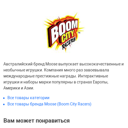
Фотоаппараты,
Развивающие и
Чехлы для тел
Австралийский бренд Moose выпускает высококачественные и
необычные игрушки. Компания много раз завоевывала
международные престижные награды. Интерактивные
игрушки и наборы марки популярны в странах Европы,
Америки и Азии.
Все товары категории
Все товары бренда Moose (Boom City Racers)
Вам может понравиться