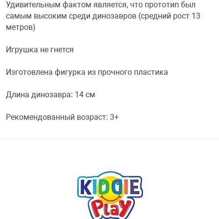
Удивительным фактом является, что прототип был
самым высоким среди динозавров (средний рост 13
Переходники и 
Товары для лет
метров)
Проекторы
Товары для пра
Игрушка не гнется
Изготовлена фигурка из прочного пластика
Пылесосы
Резиночки для 
Длина динозавра: 14 см
Сетевые фильт
Игровые набор
Рекомендованный возраст: 3+
Смартфоны и г
Игровые, разв
Сумки, рюкзаки
Коляски и мебе
Фитнес-браслет
Мячи и прыгун