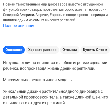
Познай таинственный мир динозавров вместе с игрушечной
Железные доро
фигуркой Брахиозавра, прототип которого жил на территории
Зарядные устро
Настольный хо
Северной Америки, Африки, Европы в конце юрского периода и
являлся одним из самых высоких рептилий.
Игровые палатк
Полное описание
Инструменты
игрушки и ком
Средства по ух
Компьютерные 
Интерактивные
Сукно
Описание
Характеристики
Отзывы
Купить Оптом
Лупы
Книги и литера
Теннисные сто
Игрушка отлично впишется в любые игровые сценарии
ребенка, воспроизводя жизнь древних рептилий.
Микрофоны
Машины-катал
Трансформеры
Максимально реалистичная модель
Необычные га
Музыкальные 
Чехлы для киев
Уникальный дизайн растительноядного динозавра с
детальной прорисовкой тела, а также длинной шеи, что
отличает его от других рептилий
Осветительное
Мягкие игрушк
Шары