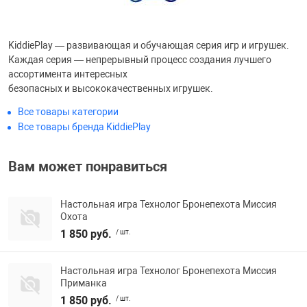
Фотоаппараты,
Развивающие и
KiddiePlay — развивающая и обучающая серия игр и игрушек.
Чехлы для тел
Каждая серия — непрерывный процесс создания лучшего
ассортимента интересных
безопасных и высококачественных игрушек.
Все товары категории
Все товары бренда KiddiePlay
Вам может понравиться
Настольная игра Технолог Бронепехота Миссия
Охота
1 850 руб.
/ шт.
Настольная игра Технолог Бронепехота Миссия
Приманка
1 850 руб.
/ шт.