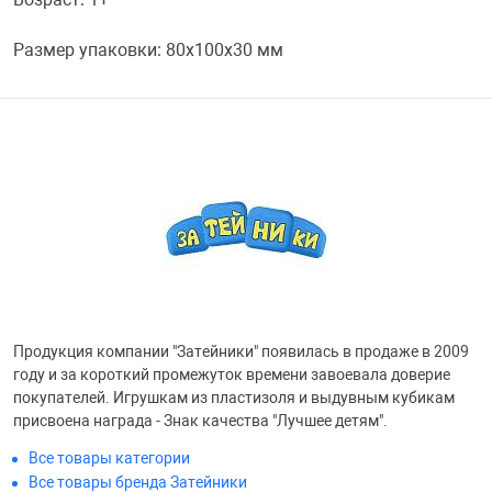
Переходники и 
Товары для лет
Размер упаковки: 80x100x30 мм
Проекторы
Товары для пра
Пылесосы
Резиночки для 
Сетевые фильт
Игровые набор
Смартфоны и г
Игровые, разв
Продукция компании "Затейники" появилась в продаже в 2009
году и за короткий промежуток времени завоевала доверие
Сумки, рюкзаки
Коляски и мебе
покупателей. Игрушкам из пластизоля и выдувным кубикам
присвоена награда - Знак качества "Лучшее детям".
Фитнес-браслет
Мячи и прыгун
Все товары категории
Все товары бренда Затейники