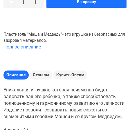
В корзину
Железные доро
Зарядные устро
Настольный хо
Игровые палатк
Инструменты
игрушки и ком
Средства по ух
Пластизоль "Маша и Медведь" - это игрушка из безопасных для
здоровья материалов.
Полное описание
Компьютерные 
Интерактивные
Сукно
Лупы
Книги и литера
Теннисные сто
Описание
Отзывы
Купить Оптом
Микрофоны
Машины-катал
Трансформеры
Уникальная игрушка, которая неизменно будет
радовать вашего ребенка, а также способствовать
полноценному и гармоничному развитию его личности.
Необычные га
Музыкальные 
Чехлы для киев
Изделие позволит создавать новые сюжеты со
знаменитыми героями Машей и ее другом Медведем.
Осветительное
Мягкие игрушк
Шары
Возраст: 1+