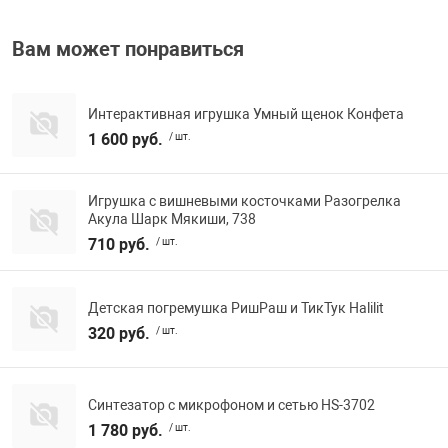
Фотоаппараты,
Развивающие и
Вам может понравиться
Чехлы для тел
Интерактивная игрушка Умный щенок Конфета
1 600 руб.
/ шт.
Игрушка с вишневыми косточками Разогрелка
Акула Шарк Мякиши, 738
710 руб.
/ шт.
Детская погремушка РишРаш и ТикТук Halilit
320 руб.
/ шт.
Синтезатор с микрофоном и сетью HS-3702
1 780 руб.
/ шт.