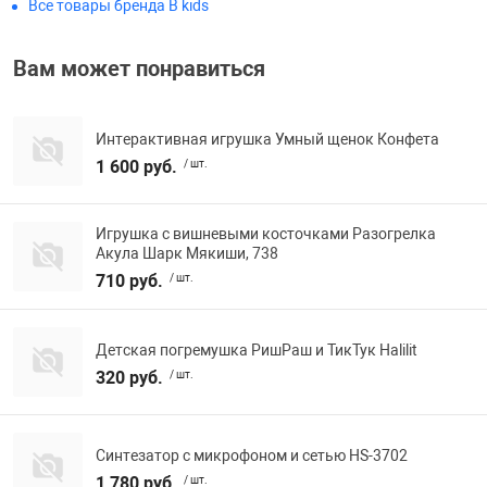
Все товары бренда B kids
Фотоаппараты,
Развивающие и
Вам может понравиться
Чехлы для тел
Интерактивная игрушка Умный щенок Конфета
1 600 руб.
/ шт.
Игрушка с вишневыми косточками Разогрелка
Акула Шарк Мякиши, 738
710 руб.
/ шт.
Детская погремушка РишРаш и ТикТук Halilit
320 руб.
/ шт.
Синтезатор с микрофоном и сетью HS-3702
1 780 руб.
/ шт.