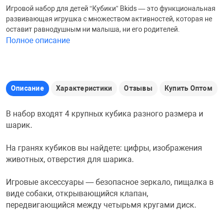
Игровой набор для детей “Кубики” Bkids — это функциональная
Железные доро
развивающая игрушка с множеством активностей, которая не
Зарядные устро
Настольный хо
оставит равнодушным ни малыша, ни его родителей.
Полное описание
Игровые палатк
Инструменты
игрушки и ком
Средства по ух
Компьютерные 
Интерактивные
Сукно
Описание
Характеристики
Отзывы
Купить Оптом
В набор входят 4 крупных кубика разного размера и
Лупы
Книги и литера
Теннисные сто
шарик.
На гранях кубиков вы найдете: цифры, изображения
Микрофоны
Машины-катал
Трансформеры
животных, отверстия для шарика.
Необычные га
Музыкальные 
Чехлы для киев
Игровые аксессуары — безопасное зеркало, пищалка в
виде собаки, открывающийся клапан,
передвигающийся между четырьмя кругами диск.
Осветительное
Мягкие игрушк
Шары