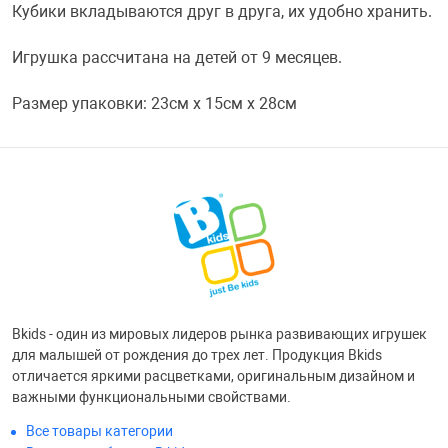
Кубики вкладываются друг в друга, их удобно хранить.
Переходники и 
Товары для лет
Игрушка рассчитана на детей от 9 месяцев.
Проекторы
Товары для пра
Размер упаковки: 23см x 15см x 28см
Пылесосы
Резиночки для 
Сетевые фильт
Игровые набор
Смартфоны и г
Игровые, разв
Bkids - один из мировых лидеров рынка развивающих игрушек
Сумки, рюкзаки
Коляски и мебе
для малышей от рождения до трех лет. Продукция Bkids
отличается яркими расцветками, оригинальным дизайном и
важными функциональными свойствами.
Фитнес-браслет
Мячи и прыгун
Все товары категории