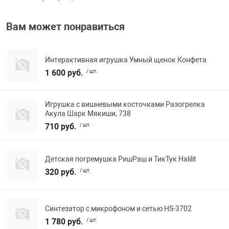
Фотоаппараты,
Развивающие и
Вам может понравиться
Чехлы для тел
Интерактивная игрушка Умный щенок Конфета
1 600 руб.
/ шт.
Игрушка с вишневыми косточками Разогрелка
Акула Шарк Мякиши, 738
710 руб.
/ шт.
Детская погремушка РишРаш и ТикТук Halilit
320 руб.
/ шт.
Синтезатор с микрофоном и сетью HS-3702
1 780 руб.
/ шт.