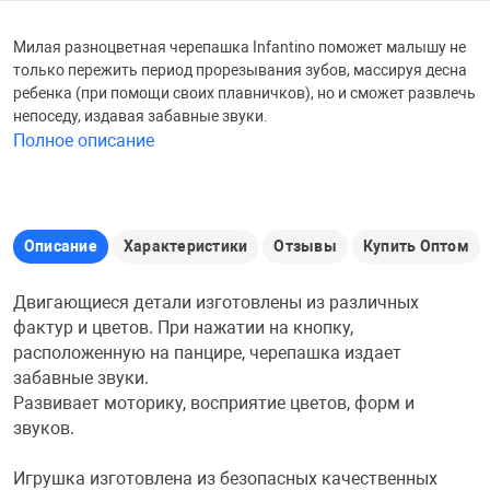
Железные доро
Милая разноцветная черепашка Infantino поможет малышу не
Зарядные устро
Настольный хо
только пережить период прорезывания зубов, массируя десна
ребенка (при помощи своих плавничков), но и сможет развлечь
Игровые палатк
непоседу, издавая забавные звуки.
Инструменты
игрушки и ком
Средства по ух
Полное описание
Компьютерные 
Интерактивные
Сукно
Описание
Характеристики
Отзывы
Купить Оптом
Лупы
Книги и литера
Теннисные сто
Двигающиеся детали изготовлены из различных
фактур и цветов. При нажатии на кнопку,
Микрофоны
Машины-катал
Трансформеры
расположенную на панцире, черепашка издает
забавные звуки.
Необычные га
Музыкальные 
Чехлы для киев
Развивает моторику, восприятие цветов, форм и
звуков.
Осветительное
Мягкие игрушк
Шары
Игрушка изготовлена из безопасных качественных