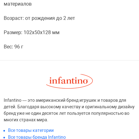
материалов
Переходники и 
Товары для лет
Возраст: от рождения до 2 лет
Проекторы
Товары для пра
Размер: 102x50x128 мм
Вес: 96 г
Пылесосы
Резиночки для 
Сетевые фильт
Игровые набор
Смартфоны и г
Игровые, разв
Infantino — это американский бренд игрушек и товаров для
детей. Благодаря высокому качеству и оригинальному дизайну
Сумки, рюкзаки
Коляски и мебе
бренд уже не один десяток лет пользуется популярностью во
многих странах мира.
Фитнес-браслет
Мячи и прыгун
Все товары категории
Все товары бренда Infantino