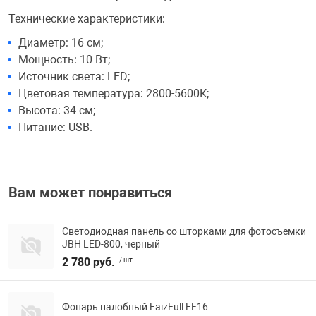
Технические характеристики:
Переходники и 
Товары для лет
Диаметр: 16 см;
Мощность: 10 Вт;
Проекторы
Товары для пра
Источник света: LED;
Цветовая температура: 2800-5600К;
Высота: 34 см;
Пылесосы
Резиночки для 
Питание: USB.
Сетевые фильт
Игровые набор
Вам может понравиться
Смартфоны и г
Игровые, разв
Светодиодная панель со шторками для фотосъемки
JBH LED-800, черный
Сумки, рюкзаки
Коляски и мебе
2 780 руб.
/ шт.
Фитнес-браслет
Мячи и прыгун
Фонарь налобный FaizFull FF16