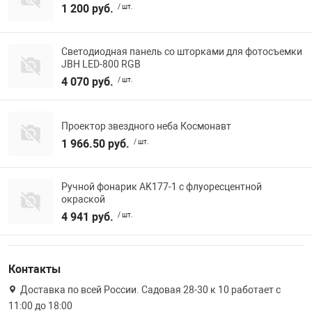
1 200 руб.
/ шт.
Фотоаппараты,
Развивающие и
Светодиодная панель со шторками для фотосъемки
Чехлы для тел
JBH LED-800 RGB
4 070 руб.
/ шт.
Проектор звездного неба Космонавт
1 966.50 руб.
/ шт.
Ручной фонарик AK177-1 с флуоресцентной
окраской
4 941 руб.
/ шт.
Контакты
Доставка по всей России. Садовая 28-30 к 10 работает с
11:00 до 18:00