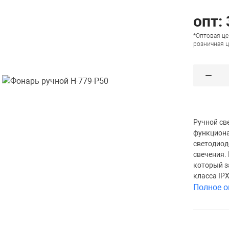
опт: 
*Оптовая це
розничная ц
Ручной св
функциона
светодиод
свечения.
который з
класса IPX
Полное о