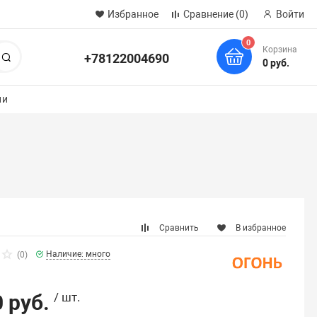
Избранное
Сравнение
(0)
Войти
0
Корзина
+78122004690
Поиск
0 руб.
ии
Сравнить
В избранное
Наличие: много
(0)
 руб.
/ шт.