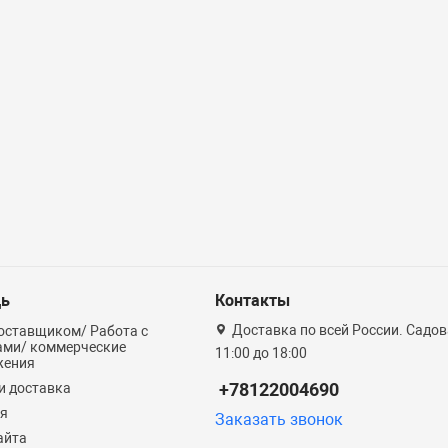
ь
Контакты
Доставка по всей России. Садова
оставщиком/ Работа с
ами/ коммерческие
11:00 до 18:00
жения
+78122004690
и доставка
ия
Заказать звонок
айта