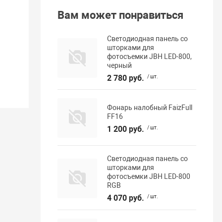
Вам может понравиться
Светодиодная панель со
шторками для
фотосъемки JBH LED-800,
черный
2 780 руб.
/ шт.
Фонарь налобный FaizFull
FF16
1 200 руб.
/ шт.
Светодиодная панель со
шторками для
фотосъемки JBH LED-800
RGB
4 070 руб.
/ шт.