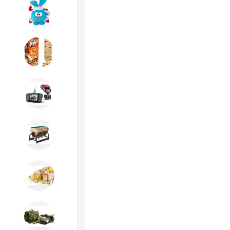
Игрушки
Игрушки
Автотовары
Бильярд, кикер, аэрохоккей со
склада СПб
Новогодний ассортимент
Охота, спорт, туризм