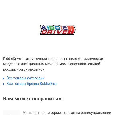
Фотоаппараты,
Развивающие и
Чехлы для тел
KiddieDrive — игрушечный транспорт в виде металлических
моделей с инерционным механизмом и опознавательной
российской символикой.
Все товары категории
Все товары бренда KiddieDrive
Вам может понравиться
Машинка-Трансформер Ураган на радиоуправлении