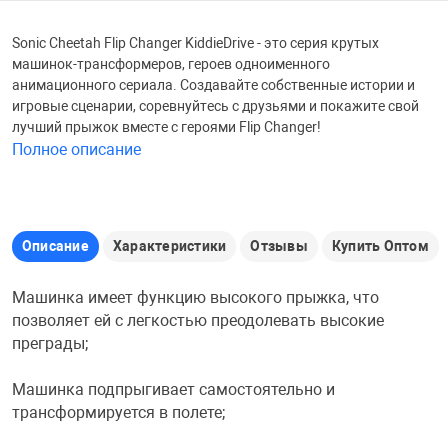
Железные доро
Sonic Cheetah Flip Changer KiddieDrive - это серия крутых
Зарядные устро
Настольный хо
машинок-трансформеров, героев одноименного
анимационного сериала. Создавайте собственные истории и
Игровые палатк
игровые сценарии, соревнуйтесь с друзьями и покажите свой
Инструменты
игрушки и ком
Средства по ух
лучший прыжок вместе с героями Flip Changer!
Полное описание
Компьютерные 
Интерактивные
Сукно
Лупы
Книги и литера
Теннисные сто
Описание
Характеристики
Отзывы
Купить Оптом
Машинка имеет функцию высокого прыжка, что
Микрофоны
Машины-катал
Трансформеры
позволяет ей с легкостью преодолевать высокие
преграды;
Необычные га
Музыкальные 
Чехлы для киев
Машинка подпрыгивает самостоятельно и
трансформируется в полете;
Осветительное
Мягкие игрушк
Шары