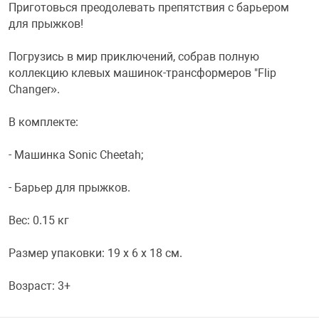
Приготовься преодолевать препятствия с барьером
для прыжков!
Переходники и 
Товары для лет
Погрузись в мир приключений, собрав полную
Проекторы
Товары для пра
коллекцию клевых машинок-трансформеров "Flip
Changer».
Пылесосы
Резиночки для 
В комплекте:
- Машинка Sonic Cheetah;
Сетевые фильт
Игровые набор
- Барьер для прыжков.
Смартфоны и г
Игровые, разв
Вес: 0.15 кг
Сумки, рюкзаки
Коляски и мебе
Размер упаковки: 19 x 6 x 18 см.
Возраст: 3+
Фитнес-браслет
Мячи и прыгун