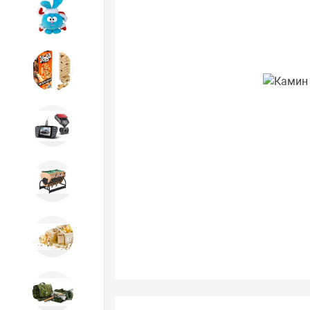
Игрушки
Игрушки
Автотовары
Бильярд, кикер, аэрохоккей со
склада СПб
Новогодний ассортимент
Охота, спорт, туризм