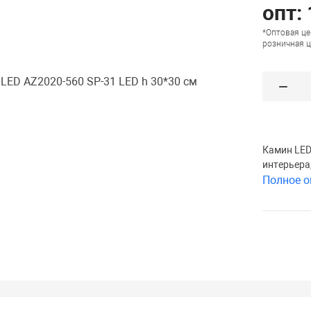
опт:
*Оптовая це
розничная ц
Камин LED
интерьера
Полное о