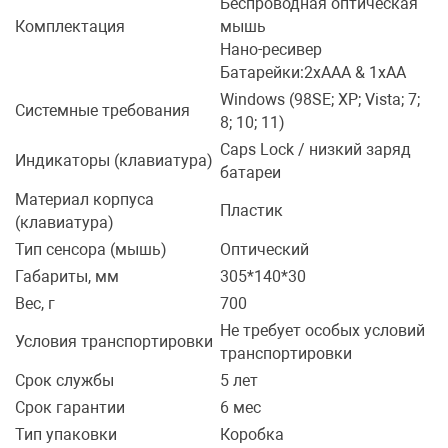
Беспроводная оптическая
Фотоаппараты,
Развивающие и
Комплектация
мышь
Нано-ресивер
Батарейки:2xAAA & 1xAA
Чехлы для тел
Windows (98SE; XP; Vista; 7;
Системные требования
8; 10; 11)
Caps Lock / низкий заряд
Индикаторы (клавиатура)
батареи
Материал корпуса
Пластик
(клавиатура)
Тип сенсора (мышь)
Оптический
Габариты, мм
305*140*30
Вес, г
700
Не требует особых условий
Условия транспортировки
транспортировки
Срок службы
5 лет
Срок гарантии
6 мес
Тип упаковки
Коробка