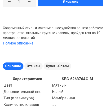
В корзину
Железные доро
Зарядные устро
Настольный хо
Игровые палатк
Инструменты
игрушки и ком
Средства по ух
Современный стиль и максимальное удобство вашего рабочего
пространства: стильные круглые клавиши, пройден тест на 10
миллионов нажатий.
Компьютерные 
Интерактивные
Сукно
Полное описание
Лупы
Книги и литера
Теннисные сто
Описание
Отзывы
Купить Оптом
Микрофоны
Машины-катал
Трансформеры
Характеристики
SBC-626376AG-M
Цвет
Мятный
Необычные га
Музыкальные 
Чехлы для киев
Дополнительный цвет
Белый
Тип (клавиатура)
Мембранная
Осветительное
Мягкие игрушк
Шары
Количество клавиш