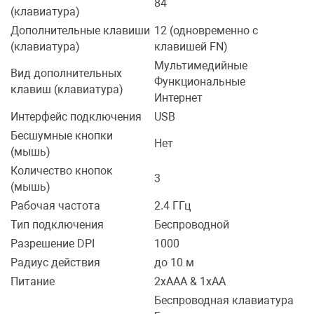
84
(клавиатура)
Переходники и 
Товары для лет
Дополнительные клавиши
12 (одновременно с
(клавиатура)
клавишей FN)
Мультимедийные
Проекторы
Товары для пра
Вид дополнительных
Функциональные
клавиш (клавиатура)
Интернет
Пылесосы
Резиночки для 
Интерфейс подключения
USB
Бесшумные кнопки
Нет
(мышь)
Сетевые фильт
Игровые набор
Количество кнопок
3
(мышь)
Смартфоны и г
Игровые, разв
Рабочая частота
2.4 ГГц
Тип подключения
Беспроводной
Разрешение DPI
1000
Сумки, рюкзаки
Коляски и мебе
Радиус действия
до 10 м
Питание
2xAAA & 1xAA
Фитнес-браслет
Мячи и прыгун
Беспроводная клавиатура