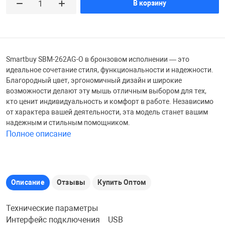
В корзину
Железные доро
Зарядные устро
Настольный хо
Игровые палатк
Инструменты
игрушки и ком
Средства по ух
Smartbuy SBM-262AG-O в бронзовом исполнении — это
идеальное сочетание стиля, функциональности и надежности.
Благородный цвет, эргономичный дизайн и широкие
Компьютерные 
Интерактивные
Сукно
возможности делают эту мышь отличным выбором для тех,
кто ценит индивидуальность и комфорт в работе. Независимо
от характера вашей деятельности, эта модель станет вашим
Лупы
Книги и литера
Теннисные сто
надежным и стильным помощником.
Полное описание
Микрофоны
Машины-катал
Трансформеры
Необычные га
Музыкальные 
Чехлы для киев
Описание
Отзывы
Купить Оптом
Технические параметры
Осветительное
Мягкие игрушк
Шары
Интерфейс подключения USB