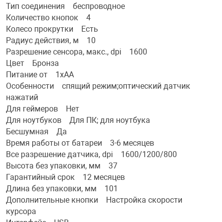
Тип соединения беспроводное
Количество кнопок 4
Переходники и 
Товары для лет
Колесо прокрутки Есть
Радиус действия, м 10
Проекторы
Товары для пра
Разрешение сенсора, макс., dpi 1600
Цвет Бронза
Питание от 1xАА
Пылесосы
Резиночки для 
Особенности спящий режим;оптический датчик
нажатий
Для геймеров Нет
Сетевые фильт
Игровые набор
Для ноутбуков Для ПК; для ноутбука
Бесшумная Да
Смартфоны и г
Игровые, разв
Время работы от батареи 3-6 месяцев
Все разрешение датчика, dpi 1600/1200/800
Высота без упаковки, мм 37
Сумки, рюкзаки
Коляски и мебе
Гарантийный срок 12 месяцев
Длина без упаковки, мм 101
Дополнительные кнопки Настройка скорости
Фитнес-браслет
Мячи и прыгун
курсора