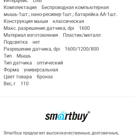
Интерфейс USB
Комплектация Беспроводная компьютерная
Фотоаппараты,
Развивающие и
мышь-1шт.; нано-ресивер-1шт.; батарейка АА-1шт.
Конструкция мыши классическая
Чехлы для тел
Макс. разрешение датчика, dpi 1600
Материал изготовления Пластик/металл
Подсветка нет
Разрешение датчика, dpi 1600/1200/800
Тип Мышь
Тип датчика оптический
Форма универсальная
Цвет товара бронза
Вес, г 110
Smartbuy предлагает высококачественные, долговечные,