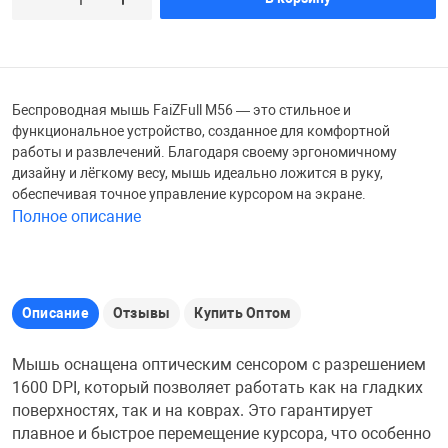
Железные доро
Зарядные устро
Настольный хо
Игровые палатк
Беспроводная мышь FaiZFull M56 — это стильное и
Инструменты
игрушки и ком
Средства по ух
функциональное устройство, созданное для комфортной
работы и развлечений. Благодаря своему эргономичному
дизайну и лёгкому весу, мышь идеально ложится в руку,
Компьютерные 
Интерактивные
Сукно
обеспечивая точное управление курсором на экране.
Полное описание
Лупы
Книги и литера
Теннисные сто
Микрофоны
Машины-катал
Трансформеры
Описание
Отзывы
Купить Оптом
Необычные га
Музыкальные 
Чехлы для киев
Мышь оснащена оптическим сенсором с разрешением
1600 DPI, который позволяет работать как на гладких
поверхностях, так и на коврах. Это гарантирует
Осветительное
Мягкие игрушк
Шары
плавное и быстрое перемещение курсора, что особенно