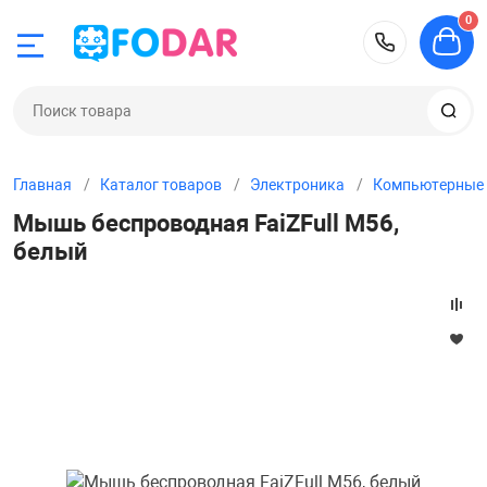
0
Назад
Назад
Назад
Назад
Назад
Назад
Назад
Назад
+781220
Электроника
Детский трансп
Настольные иг
Дом и сад
Игрушки
Автотовары
Бильярд, кикер,
Охота, спорт, т
склада СПб
Главная
Каталог товаров
Электроника
Компьютерные 
ка
и
Аудио, Видео, T
Самокаты
Викторины, сло
Декор и интерь
Конструкторы
FM-модулятор
Бинокли
Мышь беспроводная FaiZFull M56,
Аксессуары для
белый
анспорт
Наушники
Детские элект
Детские насто
Подарки и суве
Детские куклы
GPS-Навигатор
Монокли
Аэрохоккей
е игры
 сертификаты
Портативные к
Велосипеды де
Для взрослых
Посуда
Для самых мал
Автомагнитол
Прицелы
Батуты
Универсальные
Защита и аксес
Для компании
Текстиль
Игрушечное ор
Видеорегистра
аккумуляторы
Бильярд
Скейтборды
Дорожные
Товары для Нов
Треки, гаражи 
Парковочные 