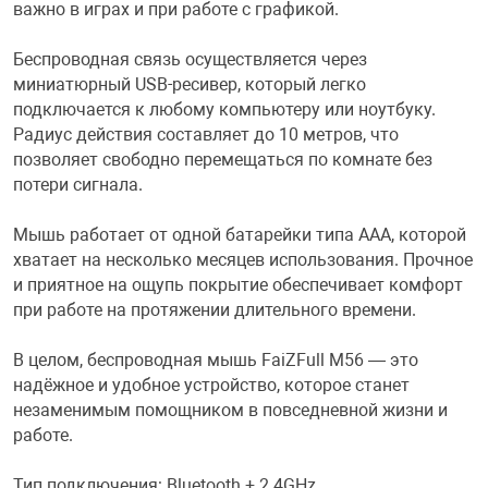
важно в играх и при работе с графикой.
Переходники и 
Товары для лет
Беспроводная связь осуществляется через
миниатюрный USB-ресивер, который легко
подключается к любому компьютеру или ноутбуку.
Проекторы
Товары для пра
Радиус действия составляет до 10 метров, что
позволяет свободно перемещаться по комнате без
Пылесосы
Резиночки для 
потери сигнала.
Мышь работает от одной батарейки типа AAА, которой
Сетевые фильт
Игровые набор
хватает на несколько месяцев использования. Прочное
и приятное на ощупь покрытие обеспечивает комфорт
при работе на протяжении длительного времени.
Смартфоны и г
Игровые, разв
В целом, беспроводная мышь FaiZFull M56 — это
Сумки, рюкзаки
Коляски и мебе
надёжное и удобное устройство, которое станет
незаменимым помощником в повседневной жизни и
работе.
Фитнес-браслет
Мячи и прыгун
Тип подключения: Bluetooth + 2.4GHz