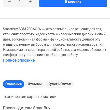
В корзину
Железные доро
Зарядные устро
Настольный хо
Игровые палатк
Инструменты
игрушки и ком
Средства по ух
Smartbuy SBM-203AG-W — это оптимальное решение для тех,
кто ценит простоту, надежность и классический дизайн. Белый
цвет, эргономичная форма и функциональность делают эту
Компьютерные 
Интерактивные
Сукно
мышь отличным выбором для повседневного использования.
Независимо от характера вашей работы, эта модель обеспечит
комфортное управление и стабильную работу.
Лупы
Книги и литера
Теннисные сто
Полное описание
Микрофоны
Машины-катал
Трансформеры
Описание
Отзывы
Купить Оптом
Необычные га
Музыкальные 
Чехлы для киев
Технические характеристики
Осветительное
Мягкие игрушк
Шары
Производитель: SmartBuy