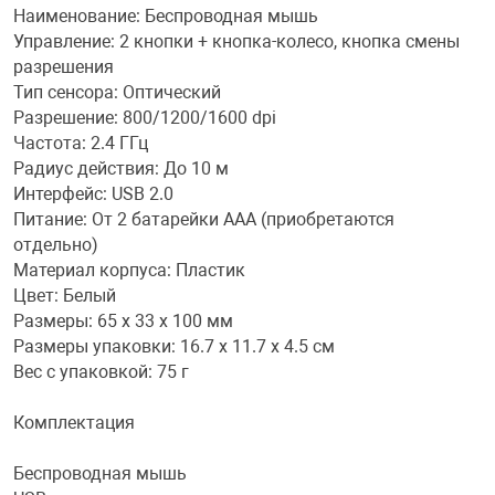
Наименование: Беспроводная мышь
Управление: 2 кнопки + кнопка-колесо, кнопка смены
Переходники и 
Товары для лет
разрешения
Тип сенсора: Оптический
Проекторы
Товары для пра
Разрешение: 800/1200/1600 dpi
Частота: 2.4 ГГц
Радиус действия: До 10 м
Пылесосы
Резиночки для 
Интерфейс: USB 2.0
Питание: От 2 батарейки ААA (приобретаются
отдельно)
Сетевые фильт
Игровые набор
Материал корпуса: Пластик
Цвет: Белый
Смартфоны и г
Игровые, разв
Размеры: 65 x 33 x 100 мм
Размеры упаковки: 16.7 x 11.7 x 4.5 см
Вес с упаковкой: 75 г
Сумки, рюкзаки
Коляски и мебе
Комплектация
Фитнес-браслет
Мячи и прыгун
Беспроводная мышь