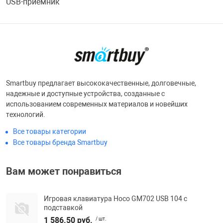
USB-приемник
Фотоаппараты,
Развивающие и
Чехлы для тел
Smartbuy предлагает высококачественные, долговечные,
надежные и доступные устройства, созданные с
использованием современных материалов и новейших
технологий.
Все товары категории
Все товары бренда Smartbuy
Вам может понравиться
Игровая клавиатура Hoco GM702 USB 104 с
подставкой
1 586.50 руб.
/ шт.