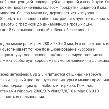
ой конструкцией, подходящей для правой и левой руки. О
роким прорезиненным колесом прокрутки шириной 8 мм,
чивается. Сенсор мыши поддерживает четыре уровня
0 dpi), что позволяет гибко настраивать чувствительност
 работы с графикой до динамичных игровых сцен.
ает 8 G, а высокопрочный кабель обеспечивает
к для мыши размером 280 × 230 × 3 мм. Его поверхность и
 обеспечивает точное позиционирование курсора и
зящая каучуковая основа надёжно фиксирует коврик на
 3 мм способствует хорошему шумопоглощению и сглажива
ерез интерфейс USB 2.0 и питаются от шины, не требуя
ергии. Чёрный цвет корпуса клавиатуры и мыши гармонич
йном, подходящим для любого интерьера. Комплект
стемами Windows 2000/XP/Vista/7/8/10 и Mac OS X10,
льность использования.