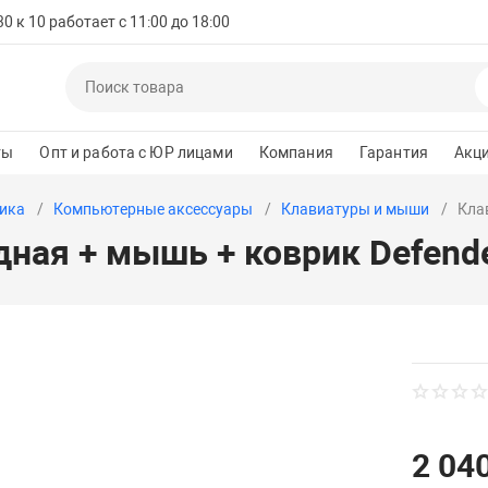
 к 10 работает с 11:00 до 18:00
ты
Опт и работа с ЮР лицами
Компания
Гарантия
Акц
ика
Компьютерные аксессуары
Клавиатуры и мыши
Кла
дная + мышь + коврик Defend
2 040