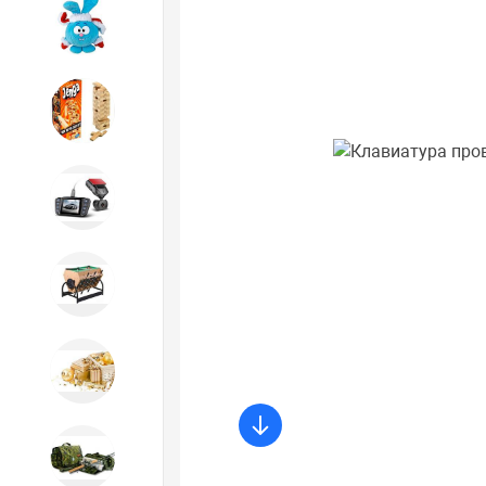
Игрушки
Игрушки
Автотовары
Бильярд, кикер, аэрохоккей со
склада СПб
Новогодний ассортимент
Охота, спорт, туризм