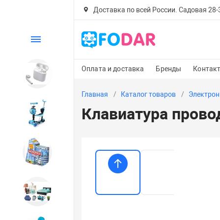
Доставка по всей России. Садовая 28-30
Каталог
Оплата и доставка
Бренды
Контак
Электроника
Главная
Каталог товаров
Электрон
Клавиатура прово
Детский транспорт
Настольные игры
Дом и сад