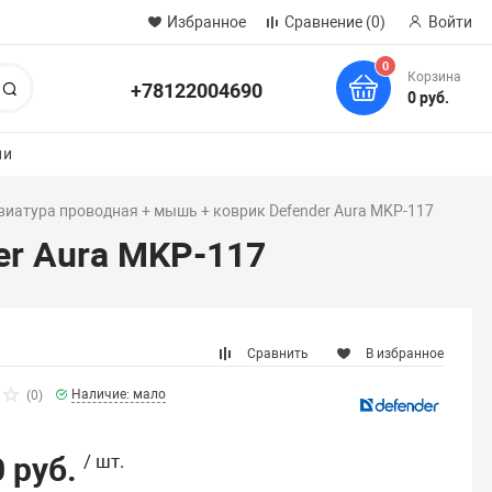
Избранное
Сравнение
(0)
Войти
0
Корзина
+78122004690
Поиск
0 руб.
ии
виатура проводная + мышь + коврик Defender Aura MKP-117
er Aura MKP-117
Сравнить
В избранное
Наличие: мало
(0)
 руб.
/ шт.