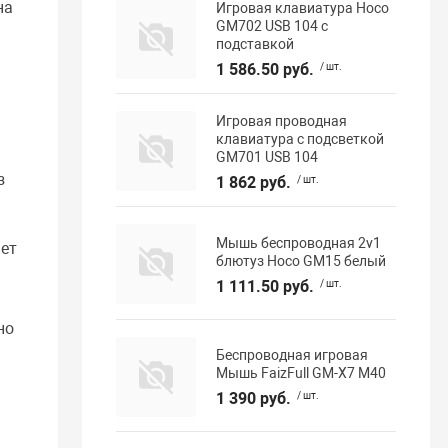
на
Игровая клавиатура Hoco
GM702 USB 104 с
подставкой
1 586.50 руб.
/ шт.
ь
Игровая проводная
клавиатура с подсветкой
GM701 USB 104
з
1 862 руб.
/ шт.
Мышь беспроводная 2v1
ет
блютуз Hoco GM15 белый
1 111.50 руб.
/ шт.
но
Беспроводная игровая
Мышь FaizFull GM-X7 M40
1 390 руб.
/ шт.