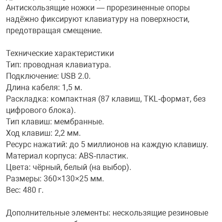
Антискользящие ножки — прорезиненные опоры
Фотоаппараты,
Развивающие и
надёжно фиксируют клавиатуру на поверхности,
предотвращая смещение.
Чехлы для тел
Технические характеристики
Тип: проводная клавиатура.
Подключение: USB 2.0.
Длина кабеля: 1,5 м.
Раскладка: компактная (87 клавиш, TKL‑формат, без
цифрового блока).
Тип клавиш: мембранные.
Ход клавиш: 2,2 мм.
Ресурс нажатий: до 5 миллионов на каждую клавишу.
Материал корпуса: ABS‑пластик.
Цвета: чёрный, белый (на выбор).
Размеры: 360×130×25 мм.
Вес: 480 г.
Дополнительные элементы: нескользящие резиновые