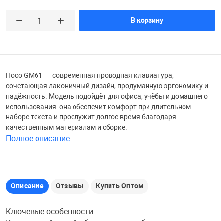
Железные доро
В корзину
Зарядные устро
Настольный хо
Игровые палатк
Инструменты
игрушки и ком
Средства по ух
Hoco GM61 — современная проводная клавиатура,
сочетающая лаконичный дизайн, продуманную эргономику и
Компьютерные 
Интерактивные
Сукно
надёжность. Модель подойдёт для офиса, учёбы и домашнего
использования: она обеспечит комфорт при длительном
наборе текста и прослужит долгое время благодаря
Лупы
Книги и литера
Теннисные сто
качественным материалам и сборке.
Полное описание
Микрофоны
Машины-катал
Трансформеры
Необычные га
Музыкальные 
Чехлы для киев
Описание
Отзывы
Купить Оптом
Осветительное
Мягкие игрушк
Шары
Ключевые особенности