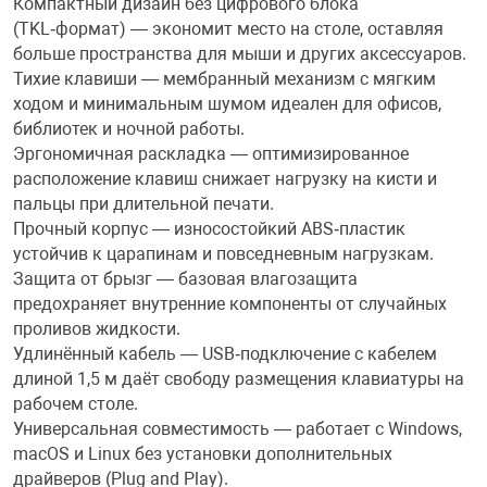
Компактный дизайн без цифрового блока
(TKL‑формат) — экономит место на столе, оставляя
Переходники и 
Товары для лет
больше пространства для мыши и других аксессуаров.
Тихие клавиши — мембранный механизм с мягким
ходом и минимальным шумом идеален для офисов,
Проекторы
Товары для пра
библиотек и ночной работы.
Эргономичная раскладка — оптимизированное
Пылесосы
Резиночки для 
расположение клавиш снижает нагрузку на кисти и
пальцы при длительной печати.
Прочный корпус — износостойкий ABS‑пластик
Сетевые фильт
Игровые набор
устойчив к царапинам и повседневным нагрузкам.
Защита от брызг — базовая влагозащита
предохраняет внутренние компоненты от случайных
Смартфоны и г
Игровые, разв
проливов жидкости.
Удлинённый кабель — USB‑подключение с кабелем
длиной 1,5 м даёт свободу размещения клавиатуры на
Сумки, рюкзаки
Коляски и мебе
рабочем столе.
Универсальная совместимость — работает с Windows,
Фитнес-браслет
Мячи и прыгун
macOS и Linux без установки дополнительных
драйверов (Plug and Play).