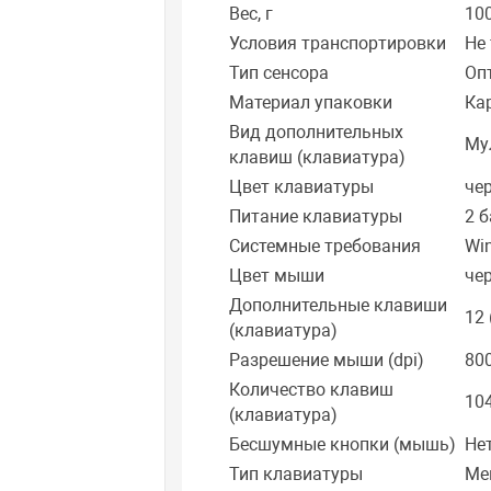
Вес, г
10
Условия транспортировки
Не
Тип сенсора
Оп
Материал упаковки
Ка
Вид дополнительных
Му
клавиш (клавиатура)
Цвет клавиатуры
че
Питание клавиатуры
2 
Системные требования
Win
Цвет мыши
че
Дополнительные клавиши
12
(клавиатура)
Разрешение мыши (dpi)
800
Количество клавиш
10
(клавиатура)
Бесшумные кнопки (мышь)
Не
Тип клавиатуры
Ме