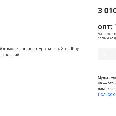
3 010
опт:
*Оптовая це
розничная ц
Мультимед
RK — это 
дома или 
Полное о