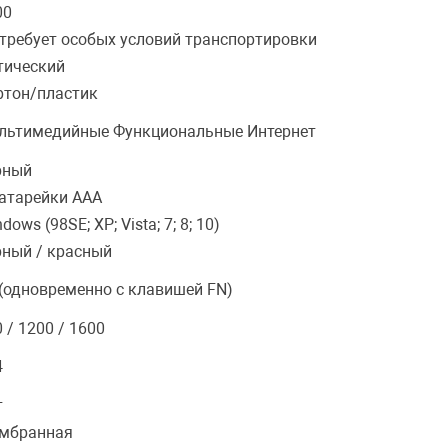
00
 требует особых условий транспортировки
тический
ртон/пластик
льтимедийные Функциональные Интернет
рный
батарейки ААА
dows (98SE; XP; Vista; 7; 8; 10)
рный / красный
 (одновременно с клавишей FN)
 / 1200 / 1600
4
т
мбранная