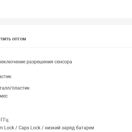
УПИТЬ ОПТОМ
реключение разрешения сенсора
астик
талл/пластик
 мес
 ГГц
 Lock / Caps Lock / низкий заряд батареи