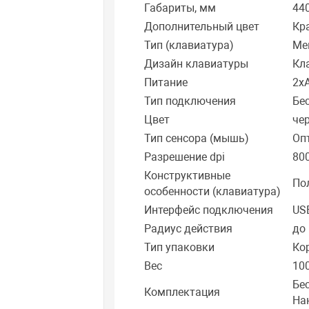
Габариты, мм
44
Дополнительный цвет
Кр
Тип (клавиатура)
Ме
Дизайн клавиатуры
Кл
Питание
2x
Тип подключения
Бе
Цвет
че
Тип сенсора (мышь)
Оп
Разрешение dpi
80
Конструктивные
По
особенности (клавиатура)
Интерфейс подключения
US
Радиус действия
до 
Тип упаковки
Ко
Вес
100
Бе
Комплектация
На