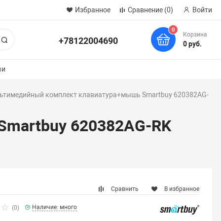
Избранное
Сравнение
(0)
Войти
0
Корзина
+78122004690
Поиск
0 руб.
ии
ьтимедийный комплект клавиатура+мышь Smartbuy 620382AG-
Smartbuy 620382AG-RK
Сравнить
В избранное
Наличие: много
(0)