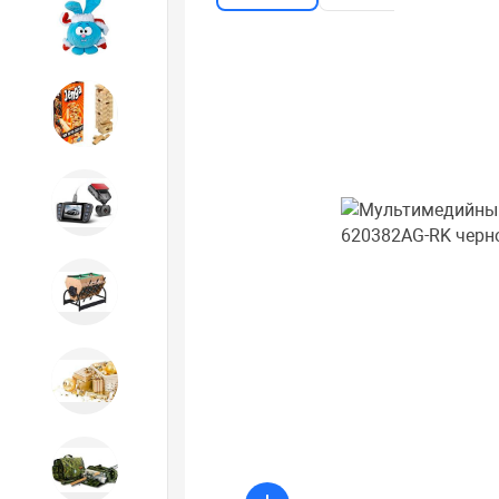
Игрушки
Игрушки
Автотовары
Бильярд, кикер, аэрохоккей со
склада СПб
Новогодний ассортимент
Охота, спорт, туризм