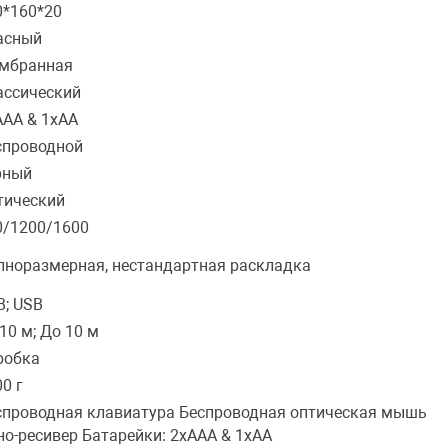
0*160*20
асный
мбранная
ассический
AAA & 1xAA
спроводной
рный
тический
0/1200/1600
лноразмерная, нестандартная раскладка
B; USB
10 м; До 10 м
робка
0 г
спроводная клавиатура Беспроводная оптическая мышь
но-ресивер Батарейки: 2xAAA & 1xAA