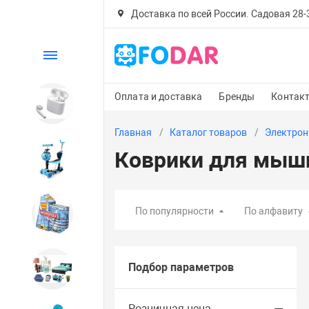
Доставка по всей России. Садовая 28-30
Каталог
Оплата и доставка
Бренды
Контак
Электроника
Главная
Каталог товаров
Электрон
Коврики для мыш
Детский транспорт
По популярности
По алфавиту
Настольные игры
Подбор параметров
Дом и сад
Розничная цена