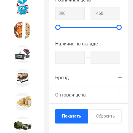
Игрушки
Игрушки
Наличие на складе
Автотовары
Бильярд, кикер, аэрохоккей со
Бренд
склада СПб
Оптовая цена
Новогодний ассортимент
Охота, спорт, туризм