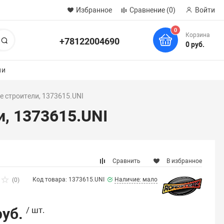
Избранное
Сравнение
(0)
Войти
0
Корзина
+78122004690
Поиск
0 руб.
ии
е строители, 1373615.UNI
и, 1373615.UNI
Сравнить
В избранное
Код товара: 1373615.UNI
Наличие: мало
(0)
руб.
/ шт.