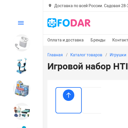
Доставка по всей России. Садовая 28-30
Каталог
Оплата и доставка
Бренды
Контак
Электроника
Главная
Каталог товаров
Игрушки
Игровой набор HTI
Детский транспорт
Настольные игры
Дом и сад