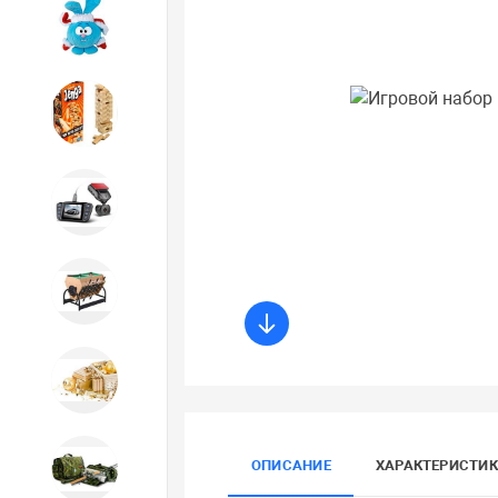
Игрушки
Игрушки
Автотовары
Бильярд, кикер, аэрохоккей со
склада СПб
Новогодний ассортимент
ОПИСАНИЕ
ХАРАКТЕРИСТИ
Охота, спорт, туризм