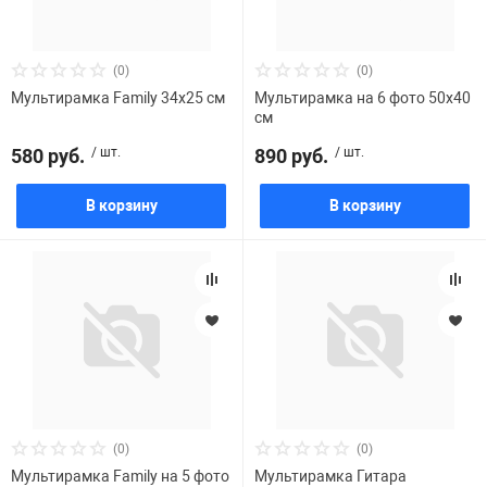
Фотоаппараты,
Развивающие и
(0)
(0)
Чехлы для тел
Мультирамка Family 34х25 см
Мультирамка на 6 фото 50х40
см
580 руб.
/ шт.
890 руб.
/ шт.
В корзину
В корзину
(0)
(0)
Мультирамка Family на 5 фото
Мультирамка Гитара