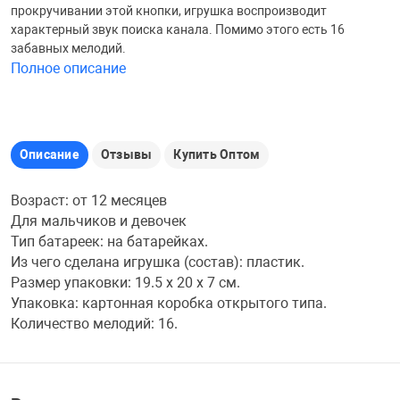
прокручивании этой кнопки, игрушка воспроизводит
Железные доро
характерный звук поиска канала. Помимо этого есть 16
Зарядные устро
Настольный хо
забавных мелодий.
Полное описание
Игровые палатк
Инструменты
игрушки и ком
Средства по ух
Описание
Отзывы
Купить Оптом
Компьютерные 
Интерактивные
Сукно
Возраст: от 12 месяцев
Лупы
Книги и литера
Теннисные сто
Для мальчиков и девочек
Тип батареек: на батарейках.
Из чего сделана игрушка (состав): пластик.
Микрофоны
Машины-катал
Трансформеры
Размер упаковки: 19.5 х 20 х 7 см.
Упаковка: картонная коробка открытого типа.
Количество мелодий: 16.
Необычные га
Музыкальные 
Чехлы для киев
Осветительное
Мягкие игрушк
Шары