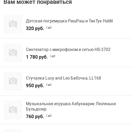
Вам может понравиться
Переходники и 
Товары для лет
Детская погремушка РишРаш и ТикТук Halilit
320 руб.
/ шт.
Проекторы
Товары для пра
Пылесосы
Резиночки для 
Синтезатор с микрофоном и сетью HS-3702
1 780 руб.
/ шт.
Сетевые фильт
Игровые набор
Стучалка Lucy and Leo Бабочка, LL168
Смартфоны и г
Игровые, разв
950 руб.
/ шт.
Сумки, рюкзаки
Коляски и мебе
Музыкальная игрушка Азбукварик Люленьки
Бульдозер
760 руб.
/ шт.
Фитнес-браслет
Мячи и прыгун