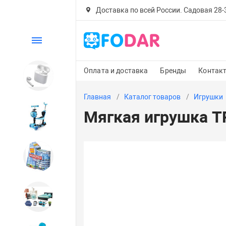
Доставка по всей России. Садовая 28-30
Каталог
Оплата и доставка
Бренды
Контак
Электроника
Главная
Каталог товаров
Игрушки
Мягкая игрушка T
Детский транспорт
Настольные игры
Дом и сад