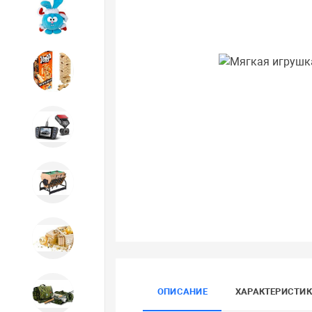
Игрушки
Игрушки
Автотовары
Бильярд, кикер, аэрохоккей со
склада СПб
Новогодний ассортимент
ОПИСАНИЕ
ХАРАКТЕРИСТИ
Охота, спорт, туризм