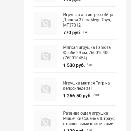
Игрушка антистресс Яйцо
Дракон 37 см Mega Toys,
МТ37012
770 руб.
/ шт.
Мягкая игрушка Famosa
Ферби 29 см, 760010400
(760010454)
1 530 руб.
/ шт.
Игрушка мягкая Тигр на
велосипеде zal
1 266.50 руб.
/ шт.
Развивающая игрушка
Мяшечки Собачка Штраус,
с вишневыми косточками
/ шт.