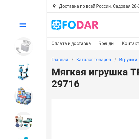
Доставка по всей России. Садовая 28-30
Каталог
Оплата и доставка
Бренды
Контак
Электроника
Главная
Каталог товаров
Игрушки
Мягкая игрушка TR
Детский транспорт
29716
Настольные игры
Дом и сад