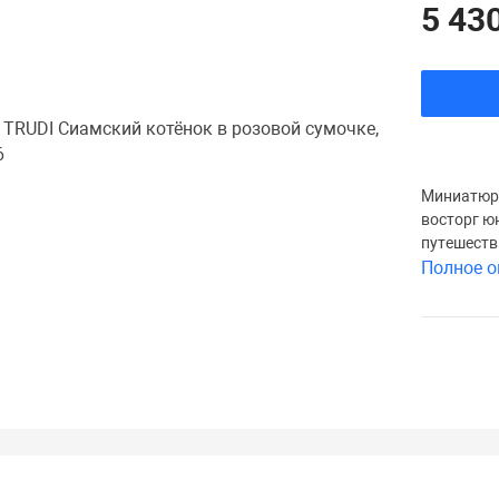
5 430
Миниатюрн
восторг ю
путешестви
Полное о