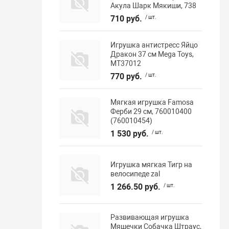
Акула Шарк Мякиши, 738
710 руб.
/ шт.
Игрушка антистресс Яйцо
Дракон 37 см Mega Toys,
МТ37012
770 руб.
/ шт.
Мягкая игрушка Famosa
Ферби 29 см, 760010400
(760010454)
1 530 руб.
/ шт.
Игрушка мягкая Тигр на
велосипеде zal
1 266.50 руб.
/ шт.
Развивающая игрушка
Мяшечки Собачка Штраус,