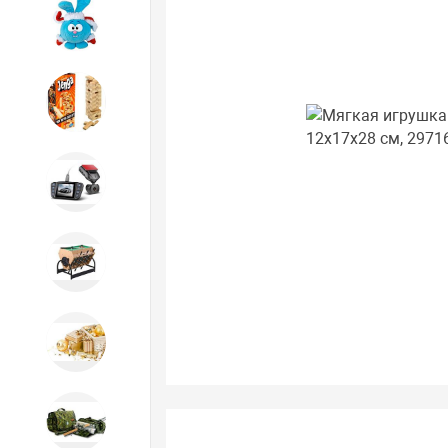
Игрушки
Игрушки
Автотовары
Бильярд, кикер, аэрохоккей со
склада СПб
Новогодний ассортимент
Охота, спорт, туризм