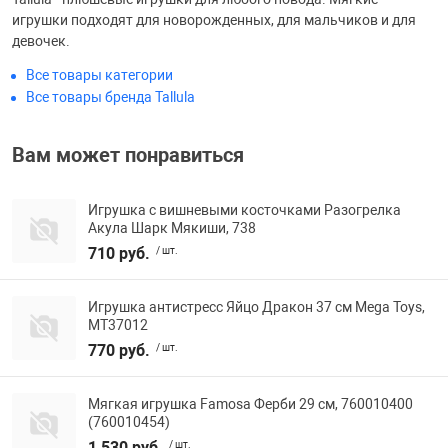
игрушки подходят для новорожденных, для мальчиков и для
Фотоаппараты,
Развивающие и
девочек.
Все товары категории
Чехлы для тел
Все товары бренда Tallula
Вам может понравиться
Игрушка с вишневыми косточками Разогрелка
Акула Шарк Мякиши, 738
710 руб.
/ шт.
Игрушка антистресс Яйцо Дракон 37 см Mega Toys,
МТ37012
770 руб.
/ шт.
Мягкая игрушка Famosa Ферби 29 см, 760010400
(760010454)
1 530 руб.
/ шт.