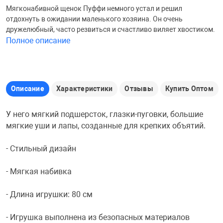
Мягконабивной щенок Пуффи немного устал и решил
Железные доро
отдохнуть в ожидании маленького хозяина. Он очень
Зарядные устро
Настольный хо
дружелюбный, часто резвиться и счастливо виляет хвостиком.
Полное описание
Игровые палатк
Инструменты
игрушки и ком
Средства по ух
Компьютерные 
Интерактивные
Сукно
Описание
Характеристики
Отзывы
Купить Оптом
У него мягкий подшерсток, глазки-пуговки, большие
Лупы
Книги и литера
Теннисные сто
мягкие уши и лапы, созданные для крепких объятий.
- Стильный дизайн
Микрофоны
Машины-катал
Трансформеры
- Мягкая набивка
Необычные га
Музыкальные 
Чехлы для киев
- Длина игрушки: 80 см
Осветительное
Мягкие игрушк
Шары
- Игрушка выполнена из безопасных материалов