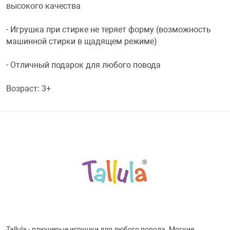
высокого качества
Переходники и 
Товары для лет
- Игрушка при стирке не теряет форму (возможность
машинной стирки в щадящем режиме)
Проекторы
Товары для пра
- Отличный подарок для любого повода
Пылесосы
Резиночки для 
Возраст: 3+
Сетевые фильт
Игровые набор
Смартфоны и г
Игровые, разв
Сумки, рюкзаки
Коляски и мебе
Фитнес-браслет
Мячи и прыгун
Tallula - плюшевые игрушки для любого повода. Мягкие