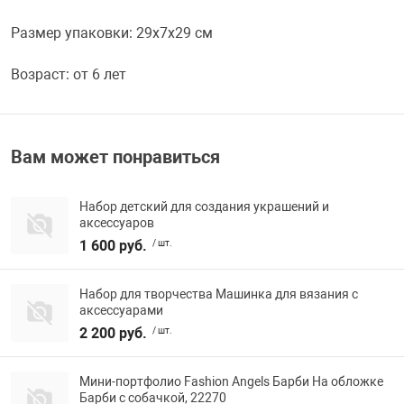
Размер упаковки: 29x7x29 см
Переходники и 
Товары для лет
Возраст: от 6 лет
Проекторы
Товары для пра
Пылесосы
Резиночки для 
Вам может понравиться
Сетевые фильт
Игровые набор
Набор детский для создания украшений и
аксессуаров
1 600 руб.
/ шт.
Смартфоны и г
Игровые, разв
Набор для творчества Машинка для вязания с
аксессуарами
Сумки, рюкзаки
Коляски и мебе
2 200 руб.
/ шт.
Фитнес-браслет
Мячи и прыгун
Мини-портфолио Fashion Angels Барби На обложке
Барби с собачкой, 22270