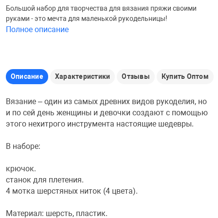
Большой набор для творчества для вязания пряжи своими
Железные доро
руками - это мечта для маленькой рукодельницы!
Зарядные устро
Настольный хо
Полное описание
Игровые палатк
Инструменты
игрушки и ком
Средства по ух
Описание
Характеристики
Отзывы
Купить Оптом
Компьютерные 
Интерактивные
Сукно
Вязание – один из самых древних видов рукоделия, но
и по сей день женщины и девочки создают с помощью
Лупы
Книги и литера
Теннисные сто
этого нехитрого инструмента настоящие шедевры.
В наборе:
Микрофоны
Машины-катал
Трансформеры
крючок.
Необычные га
Музыкальные 
Чехлы для киев
станок для плетения.
4 мотка шерстяных ниток (4 цвета).
Осветительное
Мягкие игрушк
Шары
Материал: шерсть, пластик.