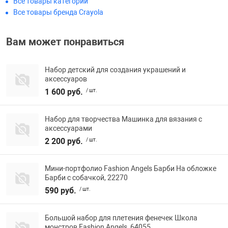
Все товары категории
Фотоаппараты,
Развивающие и
Все товары бренда Crayola
Вам может понравиться
Чехлы для тел
Набор детский для создания украшений и
аксессуаров
1 600 руб.
/ шт.
Набор для творчества Машинка для вязания с
аксессуарами
2 200 руб.
/ шт.
Мини-портфолио Fashion Angels Барби На обложке
Барби с собачкой, 22270
590 руб.
/ шт.
Большой набор для плетения фенечек Школа
монстров Fashion Angels, 64055