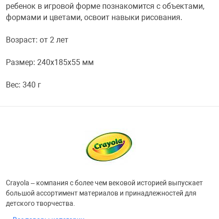
ребенок в игровой форме познакомится с объектами,
формами и цветами, освоит навыки рисования.
Переходники и 
Товары для лет
Возраст: от 2 лет
Проекторы
Товары для пра
Размер: 240x185x55 мм
Пылесосы
Резиночки для 
Вес: 340 г
Сетевые фильт
Игровые набор
Смартфоны и г
Игровые, разв
Сумки, рюкзаки
Коляски и мебе
Crayola – компания с более чем вековой историей выпускает
большой ассортимент материалов и принадлежностей для
Фитнес-браслет
Мячи и прыгун
детского творчества.