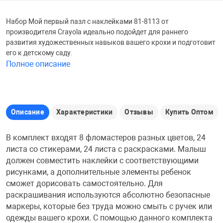
Железные доро
Набор Мой первый пазл с наклейками 81-8113 от
Зарядные устро
Настольный хо
производителя Crayola идеально подойдет для раннего
развития художественных навыков вашего крохи и подготовит
Игровые палатк
его к детскому саду.
Инструменты
игрушки и ком
Средства по ух
Полное описание
Компьютерные 
Интерактивные
Сукно
Описание
Характеристики
Отзывы
Купить Оптом
Лупы
Книги и литера
Теннисные сто
В комплект входят 8 фломастеров разных цветов, 24
листа со стикерами, 24 листа с раскрасками. Малыш
Микрофоны
Машины-катал
Трансформеры
должен совместить наклейки с соответствующими
рисунками, а дополнительные элементы ребенок
Необычные га
Музыкальные 
Чехлы для киев
сможет дорисовать самостоятельно. Для
раскрашивания используются абсолютно безопасные
маркеры, которые без труда можно смыть с ручек или
Осветительное
Мягкие игрушк
Шары
одежды вашего крохи. С помощью данного комплекта