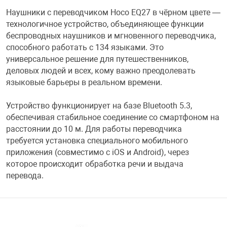
Наушники с переводчиком Hoco EQ27 в чёрном цвете —
Переходники и 
Товары для лет
технологичное устройство, объединяющее функции
беспроводных наушников и мгновенного переводчика,
способного работать с 134 языками. Это
Проекторы
Товары для пра
универсальное решение для путешественников,
деловых людей и всех, кому важно преодолевать
языковые барьеры в реальном времени.
Пылесосы
Резиночки для 
Устройство функционирует на базе Bluetooth 5.3,
Сетевые фильт
Игровые набор
обеспечивая стабильное соединение со смартфоном на
расстоянии до 10 м. Для работы переводчика
требуется установка специального мобильного
Смартфоны и г
Игровые, разв
приложения (совместимо с iOS и Android), через
которое происходит обработка речи и выдача
перевода.
Сумки, рюкзаки
Коляски и мебе
Фитнес-браслет
Мячи и прыгун