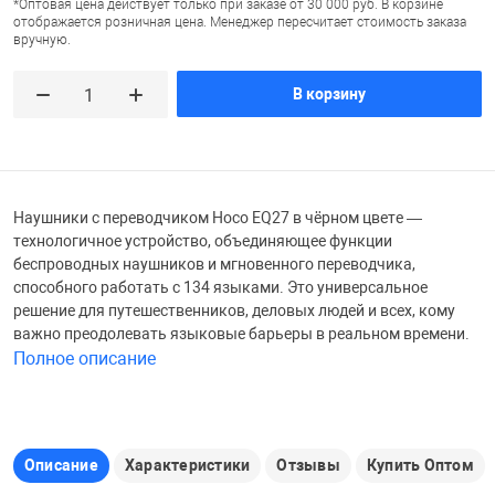
*Оптовая цена действует только при заказе от 30 000 руб. В корзине
отображается розничная цена. Менеджер пересчитает стоимость заказа
Железные доро
вручную.
Зарядные устро
Настольный хо
В корзину
Игровые палатк
Инструменты
игрушки и ком
Средства по ух
Компьютерные 
Интерактивные
Сукно
Наушники с переводчиком Hoco EQ27 в чёрном цвете —
технологичное устройство, объединяющее функции
Лупы
Книги и литера
Теннисные сто
беспроводных наушников и мгновенного переводчика,
способного работать с 134 языками. Это универсальное
решение для путешественников, деловых людей и всех, кому
Микрофоны
Машины-катал
Трансформеры
важно преодолевать языковые барьеры в реальном времени.
Полное описание
Необычные га
Музыкальные 
Чехлы для киев
Описание
Характеристики
Отзывы
Купить Оптом
Осветительное
Мягкие игрушк
Шары