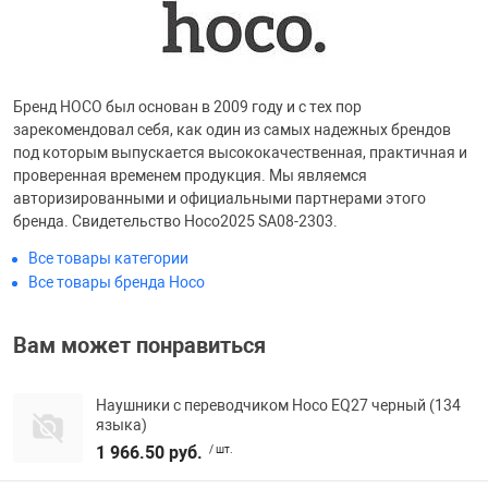
Фотоаппараты,
Развивающие и
Чехлы для тел
Бренд HOCO был основан в 2009 году и с тех пор
зарекомендовал себя, как один из самых надежных брендов
под которым выпускается высококачественная, практичная и
проверенная временем продукция. Мы являемся
авторизированными и официальными партнерами этого
бренда. Свидетельство Hoco2025 SA08-2303.
Все товары категории
Все товары бренда Hoco
Вам может понравиться
Наушники с переводчиком Hoco EQ27 черный (134
языка)
1 966.50 руб.
/ шт.