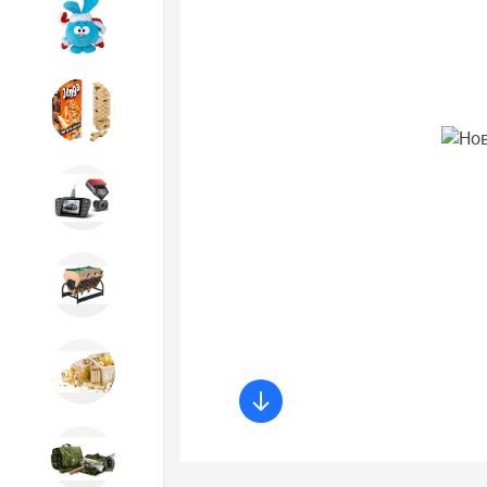
Игрушки
Игрушки
Автотовары
Бильярд, кикер, аэрохоккей со
склада СПб
Новогодний ассортимент
Охота, спорт, туризм