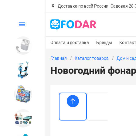
Доставка по всей России. Садовая 28-30
Каталог
Оплата и доставка
Бренды
Контак
Электроника
Главная
Каталог товаров
Дом и са
Новогодний фонар
Детский транспорт
Настольные игры
Дом и сад