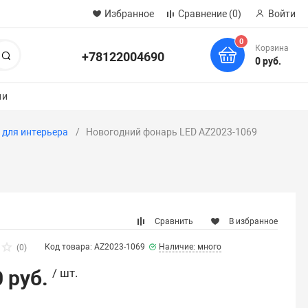
Избранное
Сравнение
(0)
Войти
0
Корзина
+78122004690
Поиск
0 руб.
ии
 для интерьера
Новогодний фонарь LED AZ2023-1069
Сравнить
В избранное
Код товара: AZ2023-1069
Наличие: много
(0)
 руб.
/ шт.