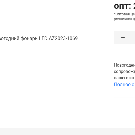
опт:
*Оптовая це
розничная ц
Новогодни
сопровожд
вашего ин
Полное о