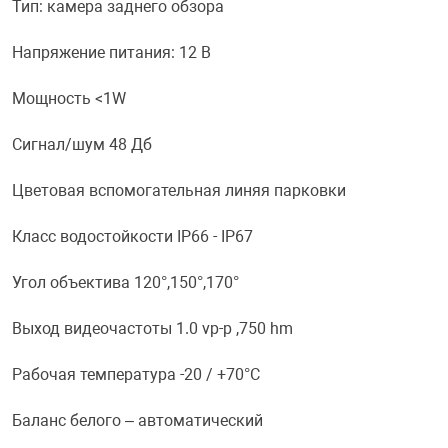
Тип: камера заднего обзора
Переходники и 
Товары для лет
Напряжение питания: 12 В
Мощность <1W
Проекторы
Товары для пра
Сигнал/шум 48 Дб
Пылесосы
Резиночки для 
Цветовая вспомогательная линяя парковки
Сетевые фильт
Игровые набор
Класс водостойкости IP66 - IP67
Угол объектива 120°,150°,170°
Смартфоны и г
Игровые, разв
Выход видеочастоты 1.0 vp-p ,750 hm
Сумки, рюкзаки
Коляски и мебе
Рабочая температура -20 / +70°С
Фитнес-браслет
Мячи и прыгун
Баланс белого – автоматический