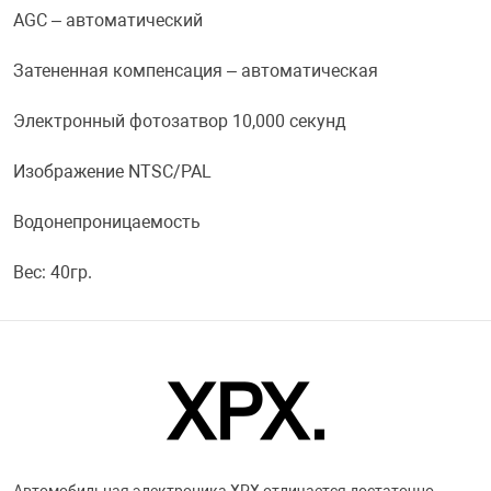
AGC – автоматический
Фотоаппараты,
Развивающие и
Затененная компенсация – автоматическая
Чехлы для тел
Электронный фотозатвор 10,000 секунд
Изображение NTSC/PAL
Водонепроницаемость
Вес: 40гр.