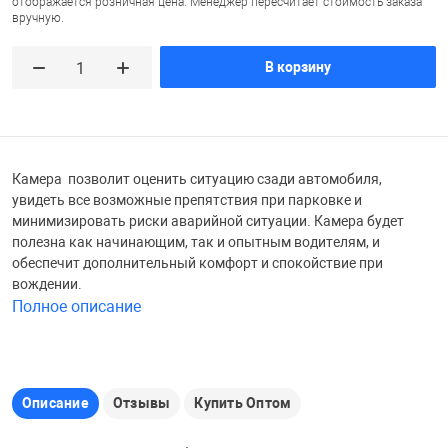
отображается розничная цена. Менеджер пересчитает стоимость заказа
вручную.
Железные доро
Зарядные устро
Настольный хо
В корзину
Игровые палатк
Инструменты
игрушки и ком
Средства по ух
Компьютерные 
Интерактивные
Сукно
Камера позволит оценить ситуацию сзади автомобиля,
увидеть все возможные препятствия при парковке и
минимизировать риски аварийной ситуации. Камера будет
Лупы
Книги и литера
Теннисные сто
полезна как начинающим, так и опытным водителям, и
обеспечит дополнительный комфорт и спокойствие при
вождении.
Микрофоны
Машины-катал
Трансформеры
Полное описание
Необычные га
Музыкальные 
Чехлы для киев
Описание
Отзывы
Купить Оптом
Осветительное
Мягкие игрушк
Шары