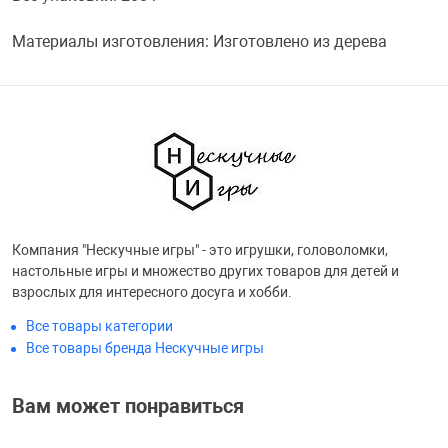
Переходники и 
Товары для лет
Материалы изготовления: Изготовлено из дерева
Проекторы
Товары для пра
Пылесосы
Резиночки для 
Сетевые фильт
Игровые набор
Компания "Нескучные игры" - это игрушки, головоломки,
настольные игры и множество других товаров для детей и
Смартфоны и г
Игровые, разв
взрослых для интересного досуга и хобби.
Все товары категории
Сумки, рюкзаки
Коляски и мебе
Все товары бренда Нескучные игры
Вам может понравиться
Фитнес-браслет
Мячи и прыгун