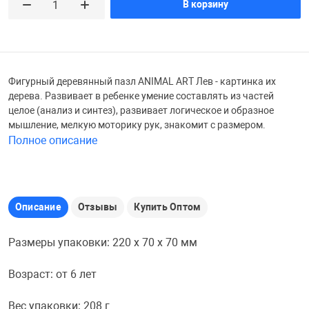
В корзину
Железные доро
Зарядные устро
Настольный хо
Игровые палатк
Инструменты
игрушки и ком
Средства по ух
Фигурный деревянный пазл ANIMAL ART Лев - картинка их
дерева. Развивает в ребенке умение составлять из частей
целое (анализ и синтез), развивает логическое и образное
Компьютерные 
Интерактивные
Сукно
мышление, мелкую моторику рук, знакомит с размером.
Полное описание
Лупы
Книги и литера
Теннисные сто
Микрофоны
Машины-катал
Трансформеры
Описание
Отзывы
Купить Оптом
Размеры упаковки: 220 x 70 x 70 мм
Необычные га
Музыкальные 
Чехлы для киев
Возраст: от 6 лет
Осветительное
Мягкие игрушк
Шары
Вес упаковки: 208 г