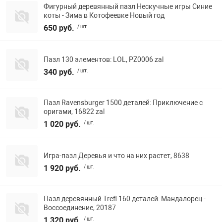
Фигурный деревянный пазл Нескучные игры Синие
Фотоаппараты,
Развивающие и
коты - Зима в Котофеевке Новый год
650 руб.
/ шт.
Чехлы для тел
Пазл 130 элементов: LOL, PZ0006 zal
340 руб.
/ шт.
Пазл Ravensburger 1500 деталей: Приключение с
оригами, 16822 zal
1 020 руб.
/ шт.
Игра-пазл Деревья и что на них растет, 8638
1 920 руб.
/ шт.
Пазл деревянный Trefl 160 деталей: Мандалорец -
Воссоединение, 20187
1 320 руб.
/ шт.