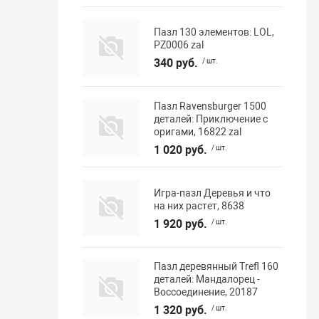
Пазл 130 элементов: LOL,
PZ0006 zal
340 руб.
/ шт.
Пазл Ravensburger 1500
деталей: Приключение с
оригами, 16822 zal
1 020 руб.
/ шт.
Игра-пазл Деревья и что
на них растет, 8638
1 920 руб.
/ шт.
Пазл деревянный Trefl 160
деталей: Мандалорец -
Воссоединение, 20187
1 320 руб.
/ шт.