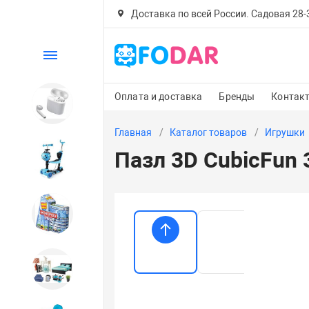
Доставка по всей России. Садовая 28-30
Каталог
Оплата и доставка
Бренды
Контак
Электроника
Главная
Каталог товаров
Игрушки
Пазл 3D CubicFun
Детский транспорт
Настольные игры
Дом и сад