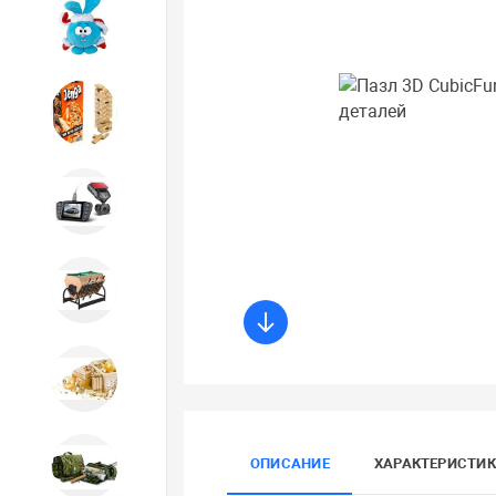
Игрушки
Игрушки
Автотовары
Бильярд, кикер, аэрохоккей со
склада СПб
Новогодний ассортимент
ОПИСАНИЕ
ХАРАКТЕРИСТИ
Охота, спорт, туризм