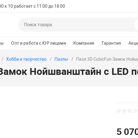
 к 10 работает с 11:00 до 18:00
ты
Опт и работа с ЮР лицами
Компания
Гарантия
Акц
Хобби и творчество
Пазлы
Пазл 3D CubicFun Замок Нойш
 Замок Нойшванштайн с LED п
5 070