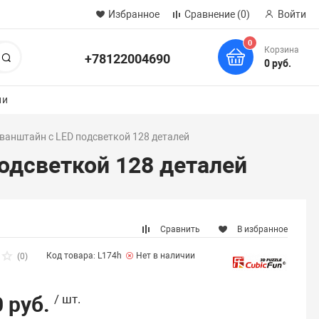
Избранное
Сравнение
(0)
Войти
0
Корзина
+78122004690
Поиск
0 руб.
ии
ванштайн с LED подсветкой 128 деталей
одсветкой 128 деталей
Сравнить
В избранное
Код товара: L174h
Нет в наличии
(0)
 руб.
/ шт.