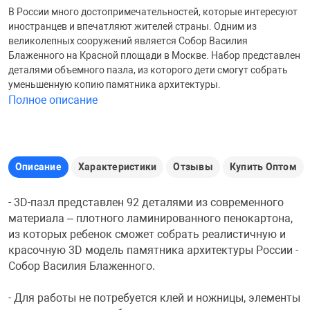
В России много достопримечательностей, которые интересуют
Железные доро
иностранцев и впечатляют жителей страны. Одним из
Зарядные устро
Настольный хо
великолепных сооружений является Собор Василия
Блаженного на Красной площади в Москве. Набор представлен
Игровые палатк
деталями объемного пазла, из которого дети смогут собрать
Инструменты
игрушки и ком
Средства по ух
уменьшенную копию памятника архитектуры.
Полное описание
Компьютерные 
Интерактивные
Сукно
Лупы
Книги и литера
Теннисные сто
Описание
Характеристики
Отзывы
Купить Оптом
- 3D-пазл представлен 92 деталями из современного
Микрофоны
Машины-катал
Трансформеры
материала – плотного ламинированного пенокартона,
из которых ребенок сможет собрать реалистичную и
красочную 3D модель памятника архитектуры России -
Необычные га
Музыкальные 
Чехлы для киев
Собор Василия Блаженного.
Осветительное
Мягкие игрушк
Шары
- Для работы не потребуется клей и ножницы, элементы