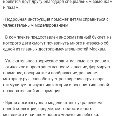
крепятся друг другу благодаря специальным замочкам
и пазам.
Переходники и 
Товары для лет
- Подробная инструкция поможет детям справиться с
увлекательным моделированием.
Проекторы
Товары для пра
- В комплекте предоставлен информативный буклет, из
Пылесосы
Резиночки для 
которого дети смогут почерпнуть много интересно об
одной из главных достопримечательностей Москвы.
Сетевые фильт
Игровые набор
- Увлекательное творческое занятие помогает развить
логическое и пространственное мышление, формирует
внимание, восприятие и воображение, развивает
Смартфоны и г
Игровые, разв
моторику рук, способствует расширению кругозора,
стимулирует к изучению истории и восприятию новой
Сумки, рюкзаки
Коляски и мебе
познавательной информации.
- Яркая архитектурная модель станет украшением
Фитнес-браслет
Мячи и прыгун
новой коллекции, предметом гордости юного
моделиста и началом нового увлечения ребенка.