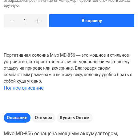
отображается розничная цена. Менеджер пересчитает стоимость заказа
вручную.
Железные доро
Зарядные устро
Настольный хо
В корзину
Игровые палатк
Инструменты
игрушки и ком
Средства по ух
Компьютерные 
Интерактивные
Сукно
Портативная колонка Mivo MD-856 — это мощное и стильное
устройство, которое станет отличным дополнением к вашему
отдыху на природе или вечеринке. Благодаря своим
Лупы
Книги и литера
Теннисные сто
компактным размерам и легкому весу, колонку удобно брать с
собой куда угодно.
Полное описание
Микрофоны
Машины-катал
Трансформеры
Необычные га
Музыкальные 
Чехлы для киев
Описание
Отзывы
Купить Оптом
Осветительное
Мягкие игрушк
Шары
Mivo MD-856 оснащена мощным аккумулятором,