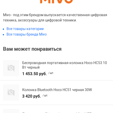
Фотоаппараты,
Развивающие и
Mivo - под этим брендом выпускается качественная цифровая
техника, аксессуары для цифровой техники.
Чехлы для тел
Все товары категории
Все товары бренда Mivo
Вам может понравиться
Беспроводная портативная колонка Hoco HC53 10
Вт черный
1 453.50 руб.
/ шт.
Колонка Bluetooth Hoco HC51 черная 30W
3 420 руб.
/ шт.