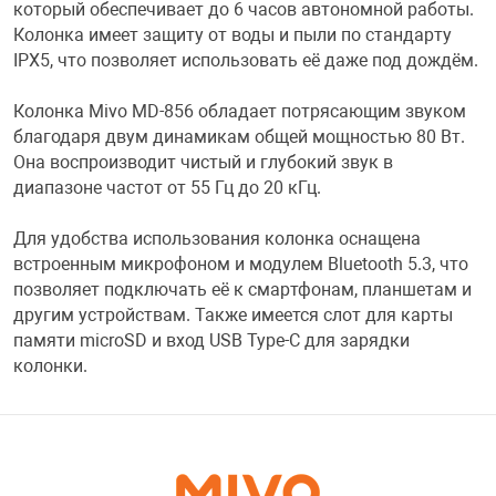
который обеспечивает до 6 часов автономной работы.
Колонка имеет защиту от воды и пыли по стандарту
Переходники и 
Товары для лет
IPX5, что позволяет использовать её даже под дождём.
Колонка Mivo MD-856 обладает потрясающим звуком
Проекторы
Товары для пра
благодаря двум динамикам общей мощностью 80 Вт.
Она воспроизводит чистый и глубокий звук в
Пылесосы
Резиночки для 
диапазоне частот от 55 Гц до 20 кГц.
Для удобства использования колонка оснащена
Сетевые фильт
Игровые набор
встроенным микрофоном и модулем Bluetooth 5.3, что
позволяет подключать её к смартфонам, планшетам и
другим устройствам. Также имеется слот для карты
Смартфоны и г
Игровые, разв
памяти microSD и вход USB Type-C для зарядки
колонки.
Сумки, рюкзаки
Коляски и мебе
Фитнес-браслет
Мячи и прыгун