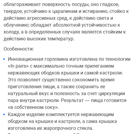
облагораживает поверхность посуды, оно гладкое,
твердое, устойчиво к царапинам и истиранию, стойко к
Переходники и 
Товары для лет
действию агрессивных сред, к действию света и
облучению; обладает абсолютной устойчивостью к
Проекторы
Товары для пра
холоду, а в определенных случаях является стойким к
действию высоких температур.
Пылесосы
Резиночки для 
Особенности:
Инновационная горловина изготовлена по технологии
«In pairs» с максимально точным прилеганием
Сетевые фильт
Игровые набор
нержавеющих ободков крышки и самой кастрюли.
Это позволяет существенно сэкономить время
Смартфоны и г
Игровые, разв
приготовления пищи, а также сохранить ее
натуральный вкус и полезность за счет циркуляции
пара внутри кастрюли. Результат — пища готовится
Сумки, рюкзаки
Коляски и мебе
«в собственном соку».
Каждое изделие комплектуется нержавеющим
ободком на крышке и кастрюле, а сама крышка
Фитнес-браслет
Мячи и прыгун
изготовлена их жаропрочного стекла.