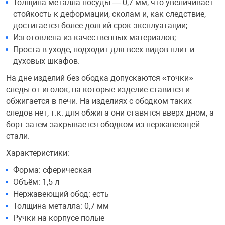
Толщина металла посуды — 0,7 мм, что увеличивает
Фотоаппараты,
Развивающие и
стойкость к деформации, сколам и, как следствие,
достигается более долгий срок эксплуатации;
Изготовлена из качественных материалов;
Чехлы для тел
Проста в уходе, подходит для всех видов плит и
духовых шкафов.
На дне изделий без ободка допускаются «точки» -
следы от иголок, на которые изделие ставится и
обжигается в печи. На изделиях с ободком таких
следов нет, т.к. для обжига они ставятся вверх дном, а
борт затем закрывается ободком из нержавеющей
стали.
Характеристики:
Форма: сферическая
Объём: 1,5 л
Нержавеющий обод: есть
Толщина металла: 0,7 мм
Ручки на корпусе полые