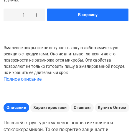
вручную.
Железные доро
В корзину
Зарядные устро
Настольный хо
Игровые палатк
Инструменты
игрушки и ком
Средства по ух
Эмалевое покрытие не вступает в какую-либо химическую
Компьютерные 
Интерактивные
Сукно
реакцию с продуктами. Оно не впитывает запахи и на его
поверхности не размножаются микробы. Эти свойства
позволяют не только готовить пищу в эмалированной посуде,
Лупы
Книги и литера
Теннисные сто
но и хранить ее длительный срок.
Полное описание
Микрофоны
Машины-катал
Трансформеры
Необычные га
Музыкальные 
Чехлы для киев
Описание
Характеристики
Отзывы
Купить Оптом
По своей структуре эмалевое покрытие является
Осветительное
Мягкие игрушк
Шары
стеклокерамикой. Такое покрытие защищает и