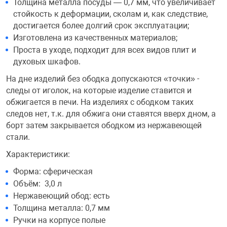
Толщина металла посуды — 0,7 мм, что увеличивает
Фотоаппараты,
Развивающие и
стойкость к деформации, сколам и, как следствие,
достигается более долгий срок эксплуатации;
Изготовлена из качественных материалов;
Чехлы для тел
Проста в уходе, подходит для всех видов плит и
духовых шкафов.
На дне изделий без ободка допускаются «точки» -
следы от иголок, на которые изделие ставится и
обжигается в печи. На изделиях с ободком таких
следов нет, т.к. для обжига они ставятся вверх дном, а
борт затем закрывается ободком из нержавеющей
стали.
Характеристики:
Форма: сферическая
Объём: 3,0 л
Нержавеющий обод: есть
Толщина металла: 0,7 мм
Ручки на корпусе полые