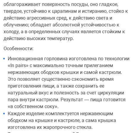
облагораживает поверхность посуды, оно гладкое,
твердое, устойчиво к царапинам и истиранию, стойко к
Переходники и 
Товары для лет
действию агрессивных сред, к действию света и
облучению; обладает абсолютной устойчивостью к
Проекторы
Товары для пра
холоду, а в определенных случаях является стойким к
действию высоких температур.
Пылесосы
Резиночки для 
Особенности:
Инновационная горловина изготовлена по технологии
«In pairs» с максимально точным прилеганием
Сетевые фильт
Игровые набор
нержавеющих ободков крышки и самой кастрюли.
Это позволяет существенно сэкономить время
Смартфоны и г
Игровые, разв
приготовления пищи, а также сохранить ее
натуральный вкус и полезность за счет циркуляции
пара внутри кастрюли. Результат — пища готовится
Сумки, рюкзаки
Коляски и мебе
«в собственном соку».
Каждое изделие комплектуется нержавеющим
ободком на крышке и кастрюле, а сама крышка
Фитнес-браслет
Мячи и прыгун
изготовлена их жаропрочного стекла.