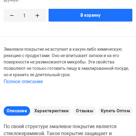
вручную.
Железные доро
В корзину
Зарядные устро
Настольный хо
Игровые палатк
Инструменты
игрушки и ком
Средства по ух
Эмалевое покрытие не вступает в какую-либо химическую
Компьютерные 
Интерактивные
Сукно
реакцию с продуктами. Оно не впитывает запахи и на его
поверхности не размножаются микробы. Эти свойства
позволяют не только готовить пищу в эмалированной посуде,
Лупы
Книги и литера
Теннисные сто
но и хранить ее длительный срок.
Полное описание
Микрофоны
Машины-катал
Трансформеры
Необычные га
Музыкальные 
Чехлы для киев
Описание
Характеристики
Отзывы
Купить Оптом
По своей структуре эмалевое покрытие является
Осветительное
Мягкие игрушк
Шары
стеклокерамикой. Такое покрытие защищает и