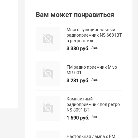
Вам может понравиться
Многофункциональный
радиоприемник NS-6681BT
в ретро-стиле
3 380 руб.
/ шт.
FM радио приемник Mivo
MR-001
3 231 руб.
/ шт.
Компактный
радиоприемник под ретро
NS-8091 BT
1 690 руб.
/ шт.
Настольная лампа с FM