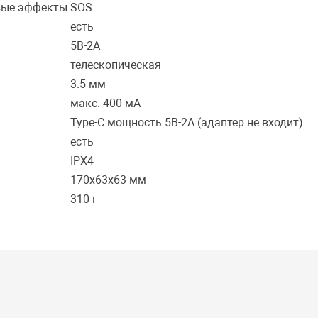
вые эффекты
SOS
есть
5В-2А
телескопическая
3.5 мм
макс. 400 мА
Type-C мощность 5В-2А (адаптер не входит)
есть
IPX4
170х63х63 мм
310 г