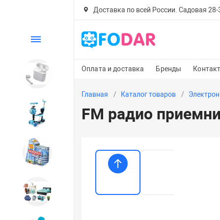
Доставка по всей России. Садовая 28-30
Каталог
Оплата и доставка
Бренды
Контак
Электроника
Главная
Каталог товаров
Электрон
FM радио приемни
Детский транспорт
Настольные игры
Дом и сад