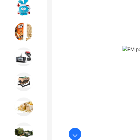
Игрушки
Игрушки
Автотовары
Бильярд, кикер, аэрохоккей со
склада СПб
Новогодний ассортимент
Охота, спорт, туризм