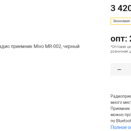
3 420
Экономия: 
опт:
*Оптовая це
розничная ц
Радиоприе
много мес
Приемник 
можно про
по Bluetoo
Полное о