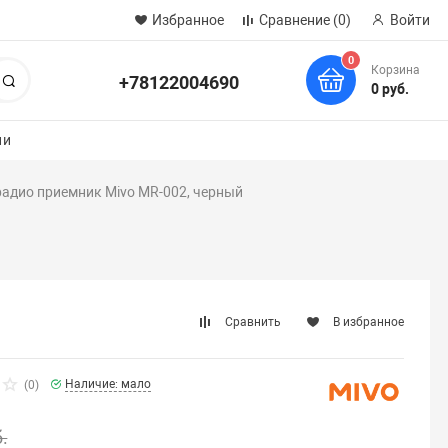
Избранное
Сравнение
(0)
Войти
0
Корзина
+78122004690
Поиск
0 руб.
ии
радио приемник Mivo MR-002, черный
Сравнить
В избранное
Наличие: мало
(0)
.