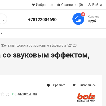
Избранное
Сравнение
(0)
Войти
0
Корзина
+78122004690
Поиск
0 руб.
ии
 Железная дорога со звуковым эффектом, 52120
а со звуковым эффектом,
Сравнить
В избранное
Наличие: много
(0)