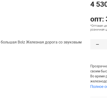
4 530
опт:
*Оптовая це
розничная ц
Прозрачна
своим бы
Во время 
железнодо
Полное о