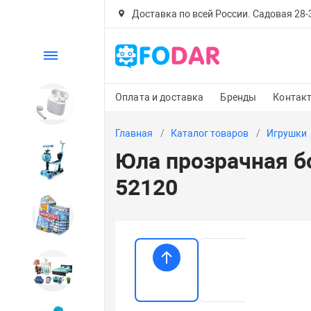
Доставка по всей России. Садовая 28-30
Каталог
Оплата и доставка
Бренды
Контак
Электроника
Главная
Каталог товаров
Игрушки
Юла прозрачная б
Детский транспорт
52120
Настольные игры
Дом и сад