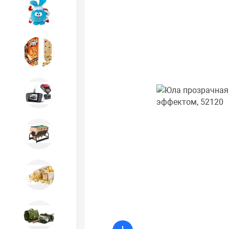
Игрушки
Игрушки
Автотовары
Бильярд, кикер, аэрохоккей со
склада СПб
Новогодний ассортимент
Охота, спорт, туризм