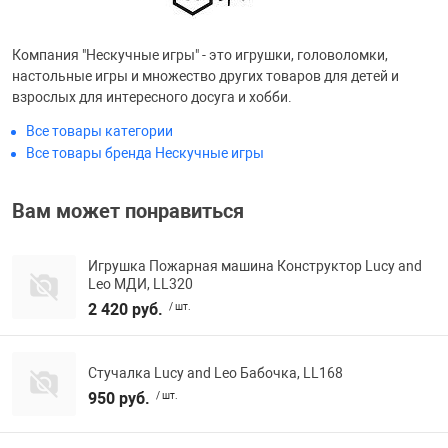
Фотоаппараты,
Развивающие и
Компания "Нескучные игры" - это игрушки, головоломки,
настольные игры и множество других товаров для детей и
Чехлы для тел
взрослых для интересного досуга и хобби.
Все товары категории
Все товары бренда Нескучные игры
Вам может понравиться
Игрушка Пожарная машина Конструктор Lucy and
Leo МДИ, LL320
2 420 руб.
/ шт.
Стучалка Lucy and Leo Бабочка, LL168
950 руб.
/ шт.