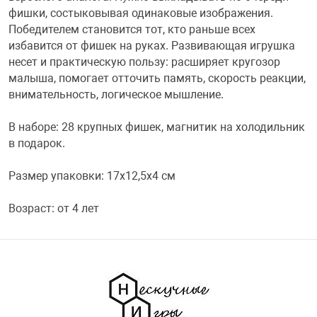
фишки, состыковывая одинаковые изображения.
Переходники и 
Товары для лет
Победителем становится тот, кто раньше всех
избавится от фишек на руках. Развивающая игрушка
несет и практическую пользу: расширяет кругозор
Проекторы
Товары для пра
малыша, помогает отточить память, скорость реакции,
внимательность, логическое мышление.
Пылесосы
Резиночки для 
В наборе: 28 крупных фишек, магнитик на холодильник
в подарок.
Сетевые фильт
Игровые набор
Размер упаковки: 17х12,5х4 см
Смартфоны и г
Игровые, разв
Возраст: от 4 лет
Сумки, рюкзаки
Коляски и мебе
Фитнес-браслет
Мячи и прыгун