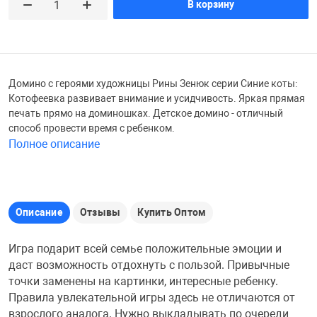
В корзину
Железные доро
Зарядные устро
Настольный хо
Игровые палатк
Инструменты
игрушки и ком
Средства по ух
Домино с героями художницы Рины Зенюк серии Синие коты:
Котофеевка развивает внимание и усидчивость. Яркая прямая
печать прямо на доминошках. Детское домино - отличный
Компьютерные 
Интерактивные
Сукно
способ провести время с ребенком.
Полное описание
Лупы
Книги и литера
Теннисные сто
Микрофоны
Машины-катал
Трансформеры
Описание
Отзывы
Купить Оптом
Игра подарит всей семье положительные эмоции и
Необычные га
Музыкальные 
Чехлы для киев
даст возможность отдохнуть с пользой. Привычные
точки заменены на картинки, интересные ребенку.
Правила увлекательной игры здесь не отличаются от
Осветительное
Мягкие игрушк
Шары
взрослого аналога. Нужно выкладывать по очереди