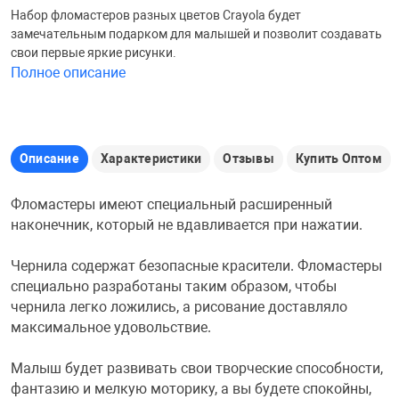
Набор фломастеров разных цветов Crayola будет
Железные доро
замечательным подарком для малышей и позволит создавать
Зарядные устро
Настольный хо
свои первые яркие рисунки.
Полное описание
Игровые палатк
Инструменты
игрушки и ком
Средства по ух
Компьютерные 
Интерактивные
Сукно
Описание
Характеристики
Отзывы
Купить Оптом
Фломастеры имеют специальный расширенный
Лупы
Книги и литера
Теннисные сто
наконечник, который не вдавливается при нажатии.
Чернила содержат безопасные красители. Фломастеры
Микрофоны
Машины-катал
Трансформеры
специально разработаны таким образом, чтобы
чернила легко ложились, а рисование доставляло
Необычные га
Музыкальные 
Чехлы для киев
максимальное удовольствие.
Малыш будет развивать свои творческие способности,
Осветительное
Мягкие игрушк
Шары
фантазию и мелкую моторику, а вы будете спокойны,