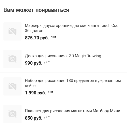
Фотоаппараты,
Развивающие и
Вам может понравиться
Чехлы для тел
Маркеры двухсторонние для скетчинга Touch Cool
36 цветов
875.70 руб.
/ шт.
Доска для рисования с 3D Magic Drawing
990 руб.
/ шт.
Набор для рисования 180 предметов в деревянном
кейсе
1 990 руб.
/ шт.
Планшет для рисования магнитами Магборд Мини
850 руб.
/ шт.