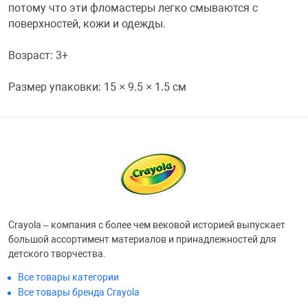
потому что эти фломастеры легко смываются с
поверхностей, кожи и одежды.
Переходники и 
Товары для лет
Возраст: 3+
Проекторы
Товары для пра
Размер упаковки: 15 × 9.5 × 1.5 см
Пылесосы
Резиночки для 
Сетевые фильт
Игровые набор
Смартфоны и г
Игровые, разв
Crayola – компания с более чем вековой историей выпускает
Сумки, рюкзаки
Коляски и мебе
большой ассортимент материалов и принадлежностей для
детского творчества.
Все товары категории
Фитнес-браслет
Мячи и прыгун
Все товары бренда Crayola