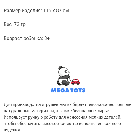
Размер изделия: 115 х 87 см
Переходники и 
Товары для лет
Вес: 73 гр.
Проекторы
Товары для пра
Возраст ребенка: 3+
Пылесосы
Резиночки для 
Сетевые фильт
Игровые набор
Смартфоны и г
Игровые, разв
Для производства игрушек мы выбирает высококачественные
Сумки, рюкзаки
Коляски и мебе
натуральные материалы, а также безопасное сырье.
Использует ручную работу для нанесения мелких деталей,
чтобы обеспечить высокое качество исполнения каждого
Фитнес-браслет
Мячи и прыгун
изделия.