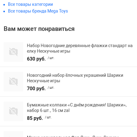
Все товары категории
Фотоаппараты,
Развивающие и
Все товары бренда Mega Toys
Чехлы для тел
Вам может понравиться
Набор Новогодние деревянные флажки стандарт на
елку Нескучные игры
630 руб.
/ шт.
Новогодний набор ёлочных украшений Шарики
Нескучные игры
700 руб.
/ шт.
Бумажные колпаки «С днём рождения! Шарики»,
набор 6 шт., 16 см zal
85 руб.
/ шт.