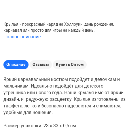
Железные доро
Зарядные устро
Настольный хо
Крылья - прекрасный наряд на Хэллоуин, день рождения,
Игровые палатк
карнавал или просто для игры на каждый день.
Инструменты
игрушки и ком
Средства по ух
Полное описание
Компьютерные 
Интерактивные
Сукно
Описание
Отзывы
Купить Оптом
Лупы
Книги и литера
Теннисные сто
Яркий карнавальный костюм подойдет и девочкам и
мальчикам. Идеально подойдёт для детского
Микрофоны
Машины-катал
Трансформеры
утренника или нового года. Наши крылья имеют яркий
дизайн, и радужную расцветку. Крылья изготовлены из
Необычные га
Музыкальные 
Чехлы для киев
таффета, легко и безопасно надеваются и снимаются,
удобные для ношения.
Осветительное
Мягкие игрушк
Шары
Размер упаковки: 23 х 33 х 0,5 см