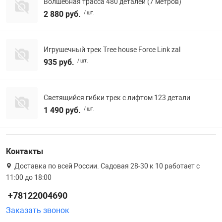
Волшебная трасса 480 деталей (7 метров)
Фотоаппараты,
Развивающие и
2 880 руб.
/ шт.
Чехлы для тел
Игрушечный трек Tree house Force Link zal
935 руб.
/ шт.
Светящийся гибки трек с лифтом 123 детали
1 490 руб.
/ шт.
Контакты
Доставка по всей России. Садовая 28-30 к 10 работает с
11:00 до 18:00
+78122004690
Заказать звонок