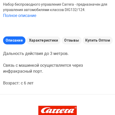
Набор беспроводного управления Carrera - предназначен для
Железные доро
управления автомобилями классов DIG132/124.
Зарядные устро
Настольный хо
Полное описание
Игровые палатк
Инструменты
игрушки и ком
Средства по ух
Описание
Характеристики
Отзывы
Купить Оптом
Компьютерные 
Интерактивные
Сукно
Дальность действия до 3 метров.
Лупы
Книги и литера
Теннисные сто
Связь с машинкой осуществляется через
инфракрасный порт.
Микрофоны
Машины-катал
Трансформеры
Возраст: с 6 лет
Необычные га
Музыкальные 
Чехлы для киев
Осветительное
Мягкие игрушк
Шары