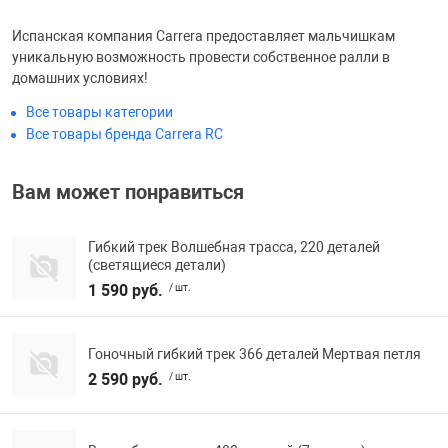
Испанская компания Carrera предоставляет мальчишкам
Переходники и 
Товары для лет
уникальную возможность провести собственное ралли в
домашних условиях!
Проекторы
Товары для пра
Все товары категории
Все товары бренда Carrera RC
Пылесосы
Резиночки для 
Вам может понравиться
Сетевые фильт
Игровые набор
Гибкий трек Волшебная трасса, 220 деталей
(светящиеся детали)
Смартфоны и г
Игровые, разв
1 590 руб.
/ шт.
Сумки, рюкзаки
Коляски и мебе
Гоночный гибкий трек 366 деталей Мертвая петля
2 590 руб.
/ шт.
Фитнес-браслет
Мячи и прыгун