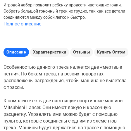
Игровой набор позволит ребенку провести настоящие гонки.
Железные доро
Собрать большой гоночный трек не трудно, так как все детали
Зарядные устро
Настольный хо
соединяются между собой легко и быстро.
Полное описание
Игровые палатк
Инструменты
игрушки и ком
Средства по ух
Компьютерные 
Интерактивные
Сукно
Описание
Характеристики
Отзывы
Купить Оптом
Особенностью данного трека является две «мертвые
Лупы
Книги и литера
Теннисные сто
петли». По бокам трека, на резких поворотах
расположены заграждения, чтобы машина не вылетела
с трассы.
Микрофоны
Машины-катал
Трансформеры
К комплекте есть две настоящие спортивные машины
Необычные га
Музыкальные 
Чехлы для киев
Mitsubishi Lancer. Они имеют яркую и красочную
расцветку. Управлять ими можно будет с помощью
пультов, которые соединены с одним из элементов
Осветительное
Мягкие игрушк
Шары
трека. Машины будут держаться на трассе с помощью