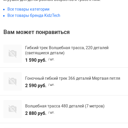
Фотоаппараты,
Развивающие и
Все товары категории
Все товары бренда KidzTech
Чехлы для тел
Вам может понравиться
Гибкий трек Волшебная трасса, 220 деталей
(светящиеся детали)
1 590 руб.
/ шт.
Гоночный гибкий трек 366 деталей Мертвая петля
2 590 руб.
/ шт.
Волшебная трасса 480 деталей (7 метров)
2 880 руб.
/ шт.