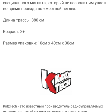
специального магнита, который не позволит им упасть
во время проезда по «мертвой петле».
Переходники и 
Товары для лет
Длина трассы: 380 см
Проекторы
Товары для пра
Возраст: 3+
Пылесосы
Резиночки для 
Размер упаковки: 10см x 40см x 30см
Сетевые фильт
Игровые набор
Смартфоны и г
Игровые, разв
Сумки, рюкзаки
Коляски и мебе
Фитнес-браслет
Мячи и прыгун
KidzTech - это известный производитель радиоуправляемых
игрушек для детей разных возрастов и трасс к ним.