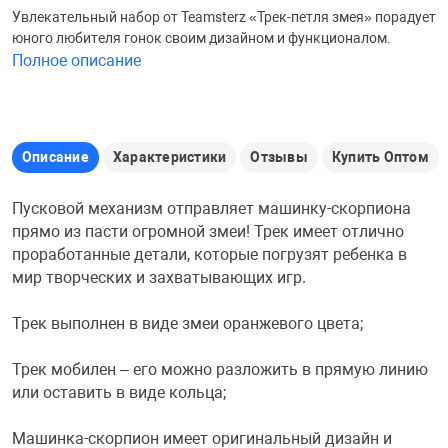
Увлекательный набор от Teamsterz «Трек-петля змея» порадует
Железные доро
юного любителя гонок своим дизайном и функционалом.
Зарядные устро
Настольный хо
Полное описание
Игровые палатк
Инструменты
игрушки и ком
Средства по ух
Описание
Характеристики
Отзывы
Купить Оптом
Компьютерные 
Интерактивные
Сукно
Пусковой механизм отправляет машинку-скорпиона
прямо из пасти огромной змеи! Трек имеет отлично
Лупы
Книги и литера
Теннисные сто
проработанные детали, которые погрузят ребенка в
мир творческих и захватывающих игр.
Микрофоны
Машины-катал
Трансформеры
Трек выполнен в виде змеи оранжевого цвета;
Необычные га
Музыкальные 
Чехлы для киев
Трек мобилен – его можно разложить в прямую линию
или оставить в виде кольца;
Осветительное
Мягкие игрушк
Шары
Машинка-скорпион имеет оригинальный дизайн и