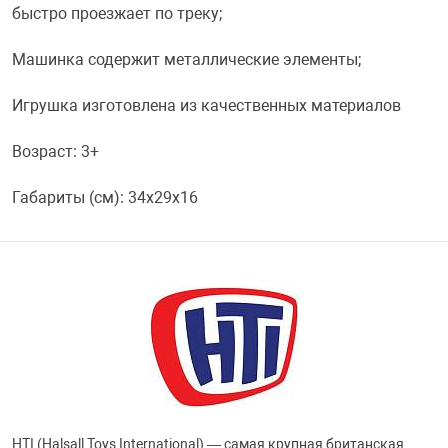
быстро проезжает по треку;
Переходники и 
Товары для лет
Машинка содержит металлические элементы;
Проекторы
Товары для пра
Игрушка изготовлена из качественных материалов
Возраст: 3+
Пылесосы
Резиночки для 
Габариты (см): 34x29x16
Сетевые фильт
Игровые набор
Смартфоны и г
Игровые, разв
Сумки, рюкзаки
Коляски и мебе
Фитнес-браслет
Мячи и прыгун
HTI (Halsall Toys International) — самая крупная британская