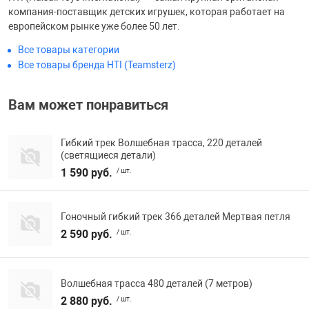
компания-поставщик детских игрушек, которая работает на
Фотоаппараты,
Развивающие и
европейском рынке уже более 50 лет.
Все товары категории
Чехлы для тел
Все товары бренда HTI (Teamsterz)
Вам может понравиться
Гибкий трек Волшебная трасса, 220 деталей
(светящиеся детали)
1 590 руб.
/ шт.
Гоночный гибкий трек 366 деталей Мертвая петля
2 590 руб.
/ шт.
Волшебная трасса 480 деталей (7 метров)
2 880 руб.
/ шт.