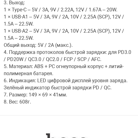
3. Выход:
1 × Type-C – 5V / 3A, 9V / 2.22A, 12V / 1.67A – 20W.
Переходники и 
Товары для лет
1 × USB-A1 – 5V / 3A, 9V / 2A, 10V / 2.25A (SCP), 12V /
1.5A – 22.5W.
1 × USB-A2 – 5V / 3A, 9V / 2A, 10V / 2.25A (SCP), 12V /
Проекторы
Товары для пра
1.5A – 22.5W.
Общий выход: 5V / 2A (макс.).
Пылесосы
Резиночки для 
4. Поддержка протоколов быстрой зарядки: для PD3.0
/ PD20W / QC3.0 / QC2.0 / FCP / SCP / AFC.
5. Материал: ABS + PC огнеупорный корпус + литий-
Сетевые фильт
Игровые набор
полимерная батарея.
6. Индикация: LED цифровой дисплей уровня заряда.
Зелёный индикатор быстрой зарядки PD / QC.
Смартфоны и г
Игровые, разв
7. Размер: 149 × 69 × 41мм.
8. Вес: 608г.
Сумки, рюкзаки
Коляски и мебе
Фитнес-браслет
Мячи и прыгун