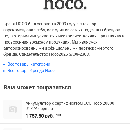
Фотоаппараты,
Развивающие и
Бренд HOCO был основан в 2009 году и с тех пор
Чехлы для тел
зарекомендовал себя, как один из самых надежных брендов
под которым выпускается высококачественная, практичная и
проверенная временем продукция. Мы являемся
авторизированными и официальными партнерами этого
бренда. Свидетельство Hoco2025 SA08-2303.
Все товары категории
Все товары бренда Hoco
Вам может понравиться
Аккумулятор с сертификатом ССС Hoco 20000
J172A черный
1 757.50 руб.
/ шт.