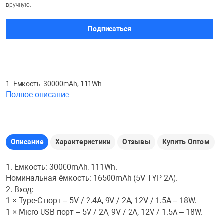
вручную.
Железные доро
Зарядные устро
Настольный хо
Подписаться
Игровые палатк
Инструменты
игрушки и ком
Средства по ух
1. Емкость: 30000mAh, 111Wh.
Компьютерные 
Интерактивные
Сукно
Полное описание
Лупы
Книги и литера
Теннисные сто
Описание
Характеристики
Отзывы
Купить Оптом
Микрофоны
Машины-катал
Трансформеры
1. Емкость: 30000mAh, 111Wh.
Необычные га
Музыкальные 
Чехлы для киев
Номинальная ёмкость: 16500mAh (5V TYP 2A).
2. Вход:
1 × Type-C порт – 5V / 2.4A, 9V / 2A, 12V / 1.5A – 18W.
Осветительное
Мягкие игрушк
Шары
1 × Micro-USB порт – 5V / 2A, 9V / 2A, 12V / 1.5A – 18W.