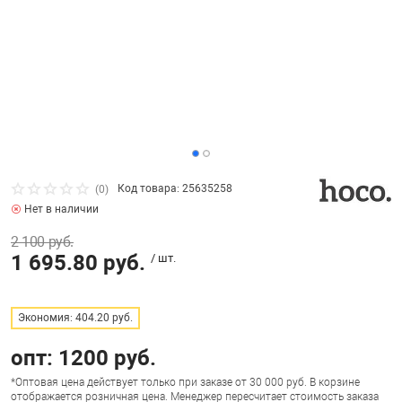
Красота и здор
Бильярдные ст
Санки и ледянк
Карточные игр
Фигуры садовы
Игрушечный тр
Радар-детекто
Часы
Все для столов
ы
Квесты
Хозяйственные
Прочие игрушк
Эндоскопы
USB-накопители
Дартс
кер, аэрохоккей со
Лото и домино
Хобби и творче
Аксессуары дл
Казино
Код товара: 25635258
(0)
Стратегические
Радиоуправляе
Нет в наличии
 ассортимент
Батарейки и а
Киевницы, мебе
2 100 руб.
1 695.80 руб.
/ шт.
Шахматы, шашк
Роботы и тран
т, туризм
Весы
Кии и комплек
Аксессуары де
Экономия: 404.20 руб.
Видеонаблюде
Лампы / Свети
опт: 1200 руб.
Головоломки
*Оптовая цена действует только при заказе от 30 000 руб. В корзине
Джойстики, при
Настольный фу
отображается розничная цена. Менеджер пересчитает стоимость заказа