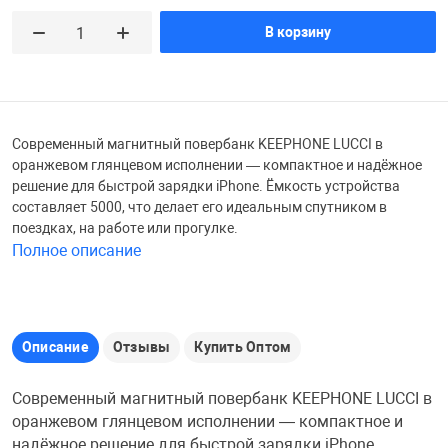
Железные доро
В корзину
Зарядные устро
Настольный хо
Игровые палатк
Инструменты
игрушки и ком
Средства по ух
Современный магнитный повербанк KEEPHONE LUCCI в
оранжевом глянцевом исполнении — компактное и надёжное
Компьютерные 
Интерактивные
Сукно
решение для быстрой зарядки iPhone. Ёмкость устройства
составляет 5000, что делает его идеальным спутником в
поездках, на работе или прогулке.
Лупы
Книги и литера
Теннисные сто
Полное описание
Микрофоны
Машины-катал
Трансформеры
Описание
Отзывы
Купить Оптом
Необычные га
Музыкальные 
Чехлы для киев
Современный магнитный повербанк KEEPHONE LUCCI в
оранжевом глянцевом исполнении — компактное и
Осветительное
Мягкие игрушк
Шары
надёжное решение для быстрой зарядки iPhone.