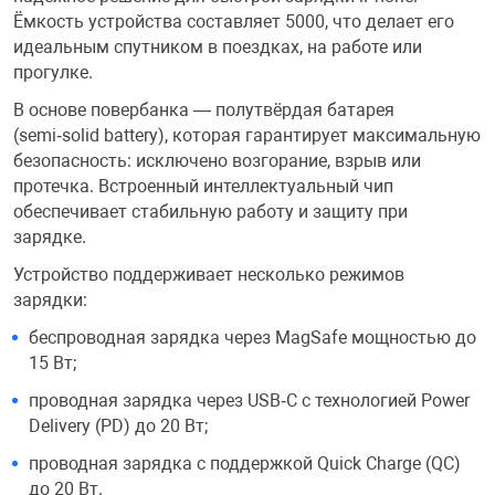
Ёмкость устройства составляет 5000, что делает его
Переходники и 
Товары для лет
идеальным спутником в поездках, на работе или
прогулке.
В основе повербанка — полутвёрдая батарея
Проекторы
Товары для пра
(semi‑solid battery), которая гарантирует максимальную
безопасность: исключено возгорание, взрыв или
Пылесосы
Резиночки для 
протечка. Встроенный интеллектуальный чип
обеспечивает стабильную работу и защиту при
зарядке.
Сетевые фильт
Игровые набор
Устройство поддерживает несколько режимов
зарядки:
Смартфоны и г
Игровые, разв
беспроводная зарядка через MagSafe мощностью до
15 Вт;
Сумки, рюкзаки
Коляски и мебе
проводная зарядка через USB‑C с технологией Power
Delivery (PD) до 20 Вт;
Фитнес-браслет
Мячи и прыгун
проводная зарядка с поддержкой Quick Charge (QC)
до 20 Вт.