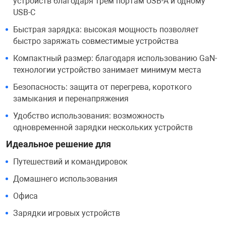
устройств благодаря трём портам USB-A и одному
USB-C
Фотоаппараты,
Развивающие и
Быстрая зарядка: высокая мощность позволяет
быстро заряжать совместимые устройства
Чехлы для тел
Компактный размер: благодаря использованию GaN-
технологии устройство занимает минимум места
Безопасность: защита от перегрева, короткого
замыкания и перенапряжения
Удобство использования: возможность
одновременной зарядки нескольких устройств
Идеальное решение для
Путешествий и командировок
Домашнего использования
Офиса
Зарядки игровых устройств