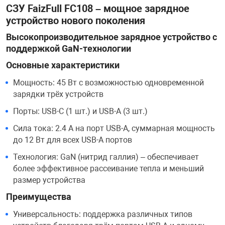
СЗУ FaizFull FC108 – мощное зарядное
устройство нового поколения
Переходники и 
Товары для лет
Высокопроизводительное зарядное устройство с
поддержкой GaN-технологии
Проекторы
Товары для пра
Основные характеристики
Пылесосы
Резиночки для 
Мощность: 45 Вт с возможностью одновременной
зарядки трёх устройств
Порты: USB-C (1 шт.) и USB-A (3 шт.)
Сетевые фильт
Игровые набор
Сила тока: 2.4 А на порт USB-A, суммарная мощность
до 12 Вт для всех USB-A портов
Смартфоны и г
Игровые, разв
Технология: GaN (нитрид галлия) – обеспечивает
более эффективное рассеивание тепла и меньший
Сумки, рюкзаки
Коляски и мебе
размер устройства
Преимущества
Фитнес-браслет
Мячи и прыгун
Универсальность: поддержка различных типов