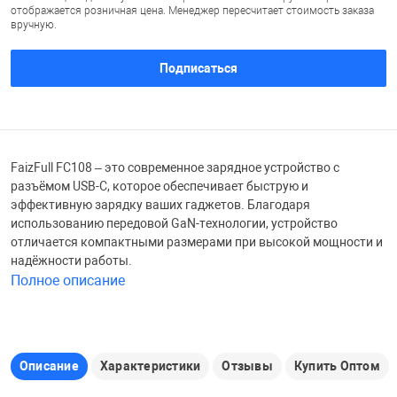
отображается розничная цена. Менеджер пересчитает стоимость заказа
вручную.
Железные доро
Зарядные устро
Настольный хо
Подписаться
Игровые палатк
Инструменты
игрушки и ком
Средства по ух
Компьютерные 
Интерактивные
Сукно
FaizFull FC108 – это современное зарядное устройство с
разъёмом USB-C, которое обеспечивает быструю и
эффективную зарядку ваших гаджетов. Благодаря
Лупы
Книги и литера
Теннисные сто
использованию передовой GaN-технологии, устройство
отличается компактными размерами при высокой мощности и
надёжности работы.
Микрофоны
Машины-катал
Трансформеры
Полное описание
Необычные га
Музыкальные 
Чехлы для киев
Описание
Характеристики
Отзывы
Купить Оптом
Осветительное
Мягкие игрушк
Шары