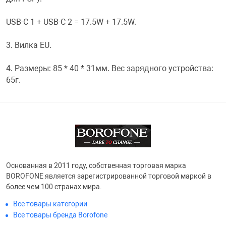
Переходники и 
Товары для лет
USB-C 1 + USB-C 2 = 17.5W + 17.5W.
3. Вилка EU.
Проекторы
Товары для пра
4. Размеры: 85 * 40 * 31мм. Вес зарядного устройства:
65г.
Пылесосы
Резиночки для 
Сетевые фильт
Игровые набор
Смартфоны и г
Игровые, разв
Основанная в 2011 году, собственная торговая марка
Сумки, рюкзаки
Коляски и мебе
BOROFONE является зарегистрированной торговой маркой в ​​
более чем 100 странах мира.
Все товары категории
Фитнес-браслет
Мячи и прыгун
Все товары бренда Borofone