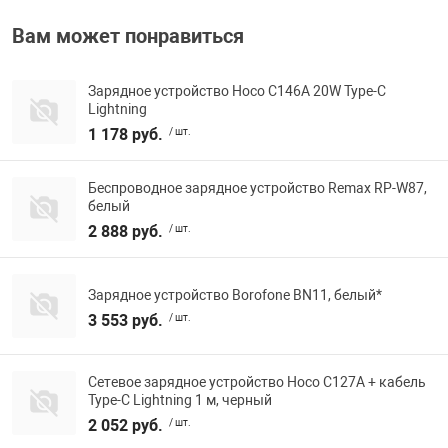
Фотоаппараты,
Развивающие и
Вам может понравиться
Чехлы для тел
Зарядное устройство Hoco C146A 20W Type-C
Lightning
1 178 руб.
/ шт.
Беспроводное зарядное устройство Remax RP-W87,
белый
2 888 руб.
/ шт.
Зарядное устройство Borofone BN11, белый*
3 553 руб.
/ шт.
Сетевое зарядное устройство Hoco C127A + кабель
Type-C Lightning 1 м, черный
2 052 руб.
/ шт.