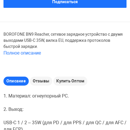
Подписаться
Железные доро
Зарядные устро
Настольный хо
Игровые палатк
Инструменты
игрушки и ком
Средства по ух
BOROFONE BN9 Reacher, сетевое зарядное устройство с двумя
выходами USB-C 35W, вилка EU, поддержка протоколов
быстрой зарядки.
Компьютерные 
Интерактивные
Сукно
Полное описание
Лупы
Книги и литера
Теннисные сто
Описание
Отзывы
Купить Оптом
Микрофоны
Машины-катал
Трансформеры
1. Материал: огнеупорный PC.
Необычные га
Музыкальные 
Чехлы для киев
2. Выход:
USB-C 1 / 2 – 35W (для PD / для PPS / для QC / для AFC /
Осветительное
Мягкие игрушк
Шары
для FCP).