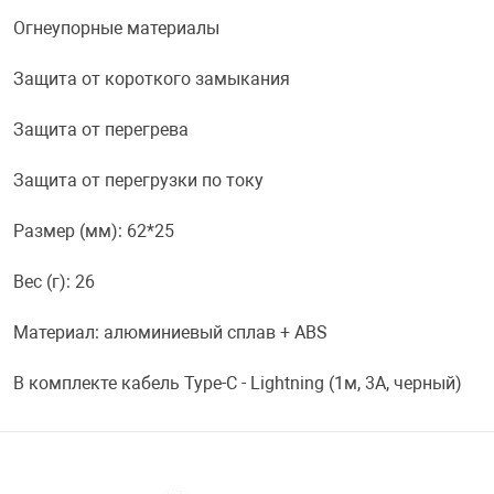
Фотоаппараты,
Развивающие и
Огнеупорные материалы
Защита от короткого замыкания
Чехлы для тел
Защита от перегрева
Защита от перегрузки по току
Размер (мм): 62*25
Вес (г): 26
Материал: алюминиевый сплав + ABS
В комплекте кабель Type-C - Lightning (1м, 3А, черный)