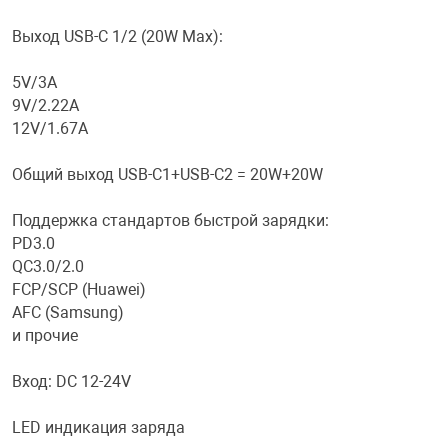
Выход USB-С 1/2 (20W Max):
Переходники и 
Товары для лет
5V/3A
Проекторы
Товары для пра
9V/2.22A
12V/1.67A
Пылесосы
Резиночки для 
Общий выход USB-С1+USB-С2 = 20W+20W
Поддержка стандартов быстрой зарядки:
Сетевые фильт
Игровые набор
PD3.0
QC3.0/2.0
Смартфоны и г
Игровые, разв
FCP/SCP (Huawei)
AFC (Samsung)
и прочие
Сумки, рюкзаки
Коляски и мебе
Вход: DC 12-24V
Фитнес-браслет
Мячи и прыгун
LED индикация заряда