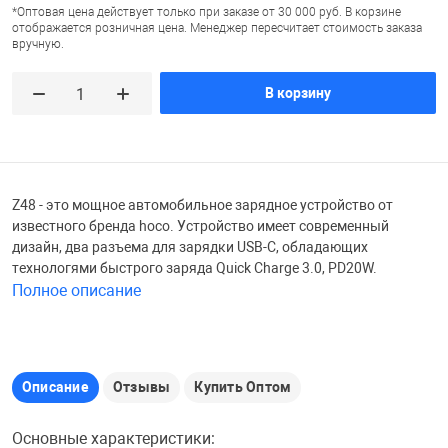
*Оптовая цена действует только при заказе от 30 000 руб. В корзине
отображается розничная цена. Менеджер пересчитает стоимость заказа
Железные доро
вручную.
Зарядные устро
Настольный хо
Игровые палатк
В корзину
Инструменты
игрушки и ком
Средства по ух
Компьютерные 
Интерактивные
Сукно
Z48 - это мощное автомобильное зарядное устройство от
известного бренда hoco. Устройство имеет современный
Лупы
Книги и литера
Теннисные сто
дизайн, два разъема для зарядки USB-C, обладающих
технологями быстрого заряда Quick Charge 3.0, PD20W.
Полное описание
Микрофоны
Машины-катал
Трансформеры
Необычные га
Музыкальные 
Чехлы для киев
Описание
Отзывы
Купить Оптом
Осветительное
Мягкие игрушк
Шары
Основные характеристики: