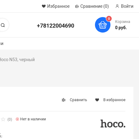
Избранное
Сравнение
(0)
Войти
0
Корзина
+78122004690
Поиск
0 руб.
ии
Hoco N53, черный
Сравнить
В избранное
Нет в наличии
(0)
.