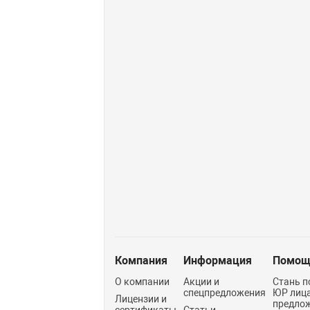
Компания
Информация
Помощ
О компании
Акции и
Стань п
спецпредложения
ЮР лиц
Лицензии и
предло