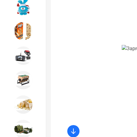
Игрушки
Игрушки
Автотовары
Бильярд, кикер, аэрохоккей со
склада СПб
Новогодний ассортимент
Охота, спорт, туризм