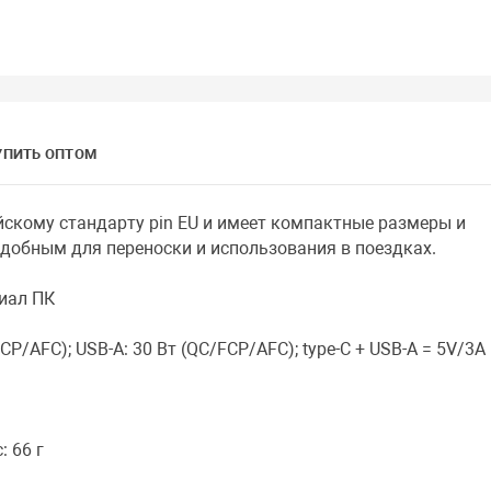
УПИТЬ ОПТОМ
йскому стандарту pin EU и имеет компактные размеры и
 удобным для переноски и использования в поездках.
риал ПК
FCP/AFC); USB-A: 30 Вт (QC/FCP/AFC); type-C + USB-A = 5V/3A
: 66 г