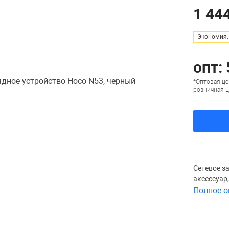
1 444
Экономия: 
опт: 
*Оптовая це
розничная ц
Сетевое з
аксессуар
Полное о