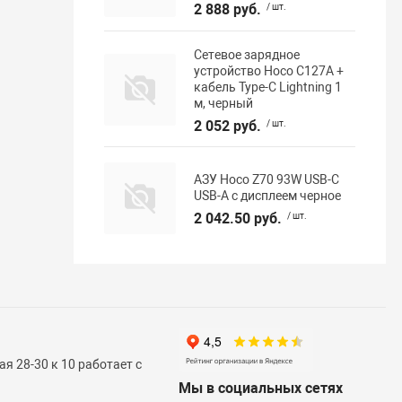
2 888 руб.
/ шт.
Сетевое зарядное
устройство Hoco C127A +
кабель Type-C Lightning 1
м, черный
2 052 руб.
/ шт.
АЗУ Hoco Z70 93W USB-C
USB-A с дисплеем черное
2 042.50 руб.
/ шт.
я 28-30 к 10 работает с
Мы в социальных сетях